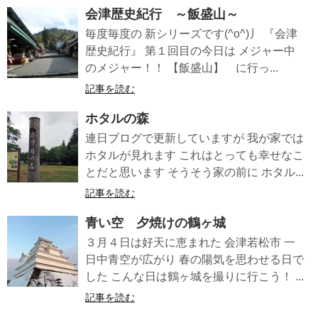
会津歴史紀行 ～飯盛山～
毎度毎度の 新シリーズです(^o^)丿 『会津
歴史紀行』 第１回目の今日は メジャー中
のメジャー！！ 【飯盛山】 に行っ...
記事を読む
ホタルの森
連日ブログで更新していますが 我が家では
ホタルが見れます これはとっても幸せなこ
とだと思います そうそう家の前に ホタル...
記事を読む
青い空 夕焼けの鶴ヶ城
３月４日は好天に恵まれた 会津若松市 一
日中青空が広がり 春の陽気を思わせる日で
した こんな日は鶴ヶ城を撮りに行こう！ ...
記事を読む