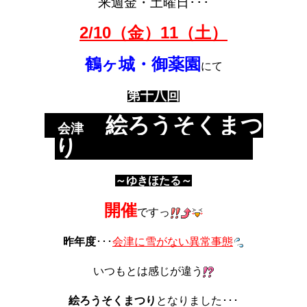
来週
金・土曜日
･･･
2/10（金）11（土）
鶴ヶ城・御薬園
にて
第十八回
絵ろうそくまつ
会津
り
～ゆきほたる～
開催
ですっ
昨年度
･･･
会津に雪がない異常事態
いつもとは感じが違う
絵ろうそくまつり
となりました･･･