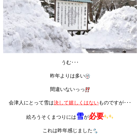
うむ･･･
昨年よりは多い
間違いないっっ
会津人にとって
雪は
決して嬉しくはない
ものですが･･･
雪
必要
絵ろうそくまつりには
が
これは昨年感じました