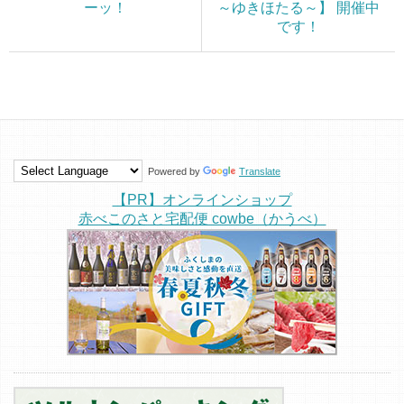
ーッ！
～ゆきほたる～】 開催中
です！
Powered by
Translate
【PR】オンラインショップ
赤べこのさと宅配便 cowbe（かうべ）