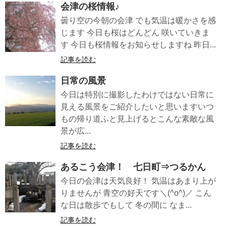
会津の桜情報♪
曇り空の今朝の会津 でも気温は暖かさを感
じます 今日も桜はどんどん 咲いていきま
す 今日も桜情報をお知らせしますね 昨日...
記事を読む
日常の風景
今日は特別に撮影したわけではない日常に
見える風景をご紹介したいと思いますいつ
もの帰り道ふと見上げるとこんな素敵な風
景が広...
記事を読む
あるこう会津！ 七日町⇒つるかん
今日の会津は天気良好！ 気温はあまり上が
りませんが 青空の好天です＼(^o^)／ こん
な日は散歩でもして 冬の間に なま...
記事を読む