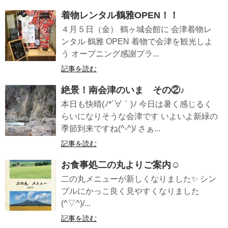
着物レンタル鶴雅OPEN！！
４月５日（金） 鶴ヶ城会館に 会津着物レ
ンタル 鶴雅 OPEN 着物で会津を観光しよ
う オープニング感謝プラ...
記事を読む
絶景！南会津のいま その②♪
本日も快晴(ﾉ*´∀｀)ﾉ 今日は暑く感じるく
らいになりそうな会津です いよいよ新緑の
季節到来ですね(^-^)/ さぁ...
記事を読む
お食事処二の丸よりご案内☺
二の丸メニューが新しくなりました✨ シン
プルにかっこ良く見やすくなりました
(^▽^)/...
記事を読む