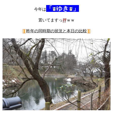
「
ゆき
」
今年は
置いてますっ
ｗｗ
昨年の同時期の状況と本日の比較