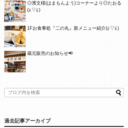
◎濱文様(はまもんよう)コーナーより◎たおる
(≧▽≦)
1Fお食事処『二の丸』新メニュー紹介(≧▽≦)
蔵元販売のお知らせ📢
過去記事アーカイブ