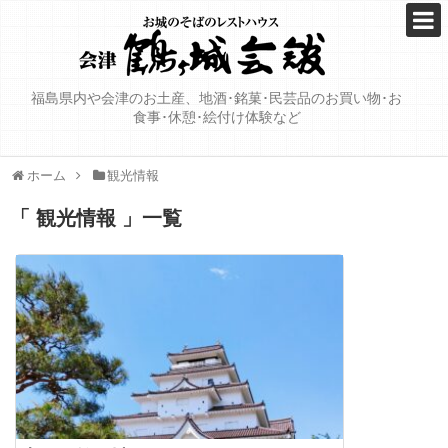
福島県内や会津のお土産、地酒･銘菓･民芸品のお買い物･お
食事･休憩･絵付け体験など
ホーム
観光情報
「 観光情報 」一覧