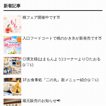
新着記事
桃フェア開催中です🍑
入口フードコートで桃のかき氷が新発売です🍑
◎濱文様(はまもんよう)コーナーより◎たおる
(≧▽≦)
1Fお食事処『二の丸』新メニュー紹介(≧▽≦)
蔵元販売のお知らせ📢