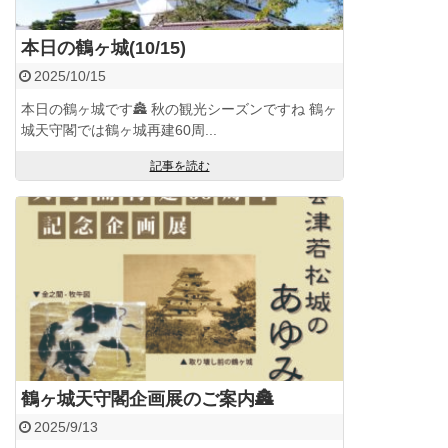
本日の鶴ヶ城(10/15)
2025/10/15
本日の鶴ヶ城です🏯 秋の観光シーズンですね 鶴ヶ
城天守閣では鶴ヶ城再建60周...
記事を読む
鶴ヶ城天守閣企画展のご案内🏯
2025/9/13