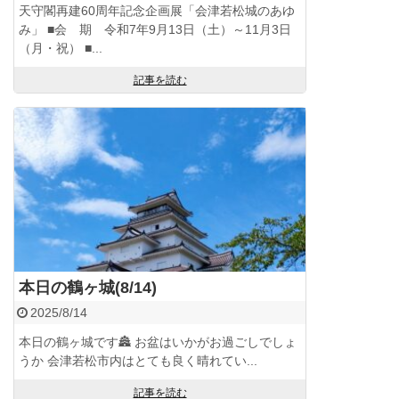
天守閣再建60周年記念企画展「会津若松城のあゆ
み」 ■会 期 令和7年9月13日（土）～11月3日
（月・祝） ■...
記事を読む
本日の鶴ヶ城(8/14)
2025/8/14
本日の鶴ヶ城です🏯 お盆はいかがお過ごしでしょ
うか 会津若松市内はとても良く晴れてい...
記事を読む