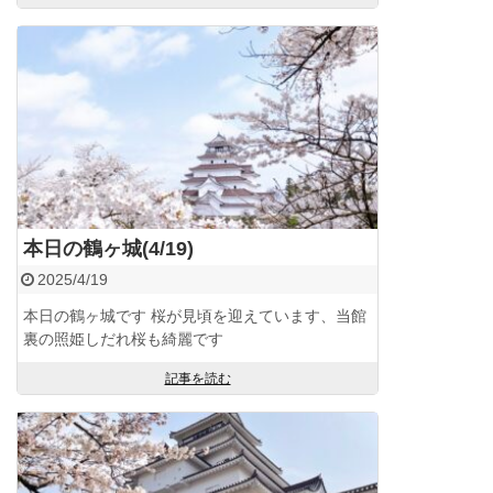
本日の鶴ヶ城(4/19)
2025/4/19
本日の鶴ヶ城です 桜が見頃を迎えています、当館
裏の照姫しだれ桜も綺麗です
記事を読む