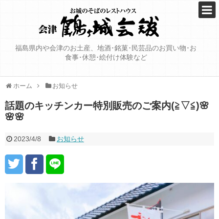
福島県内や会津のお土産、地酒･銘菓･民芸品のお買い物･お
食事･休憩･絵付け体験など
ホーム
お知らせ
話題のキッチンカー特別販売のご案内(≧▽≦)🌸
🌸🌸
2023/4/8
お知らせ