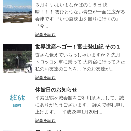
３月も いよいよなかばの１５日 快
晴！！！ 雲ひとつない青空が一面に広がる
会津です 『いつ磐梯山を撮りに行くの』
『今...
記事を読む
世界遺産へゴー！富士登山記 その１
皆さん覚えていらっしゃいますか？ 先月
トロッコ列車に乗って 大内宿に行ってきた
私のお友達のことを... そのお友達が...
記事を読む
休館日のお知らせ
平素は鶴ヶ城会館をご利用頂きまして、誠
にありがとうございます。 謹んで御礼申し
上げます。 平成28年1月20日...
記事を読む