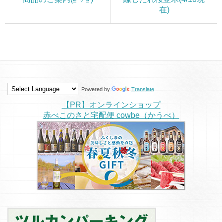
在)
Powered by
Translate
【PR】オンラインショップ
赤べこのさと宅配便 cowbe（かうべ）