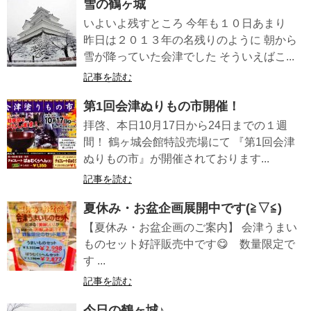
雪の鶴ヶ城
いよいよ残すところ 今年も１０日あまり
昨日は２０１３年の名残りのように 朝から
雪が降っていた会津でした そういえばこ...
記事を読む
第1回会津ぬりもの市開催！
拝啓、本日10月17日から24日までの１週
間！ 鶴ヶ城会館特設売場にて 『第1回会津
ぬりもの市』が開催されております...
記事を読む
夏休み・お盆企画展開中です(≧▽≦)
【夏休み・お盆企画のご案内】 会津うまい
ものセット好評販売中です😋 数量限定で
す ...
記事を読む
今日の鶴ヶ城♪