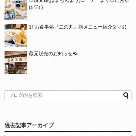
◎濱文様(はまもんよう)コーナーより◎たおる
(≧▽≦)
1Fお食事処『二の丸』新メニュー紹介(≧▽≦)
蔵元販売のお知らせ📢
過去記事アーカイブ