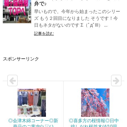
弁で♪
早いもので、今年から始まったこのシリー
ズ もう２回目になりました そうです！今
日もネタがないのです Σ（ﾟдﾟlll） ...
記事を読む
スポンサーリンク
◎会津木綿コーナー◎新
◎喜多方の桜情報◎日中
商品のご案内(≧▽≦)
線しだれ桜並木(4/10現