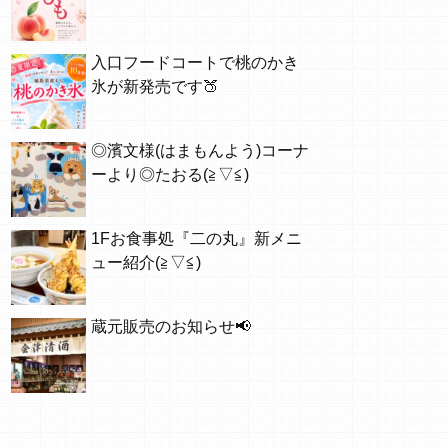
入口フードコートで桃のかき
氷が新発売です🍑
◎濱文様(はまもんよう)コーナ
ーより◎たおる(≧▽≦)
1Fお食事処『二の丸』新メニ
ュー紹介(≧▽≦)
蔵元販売のお知らせ📢