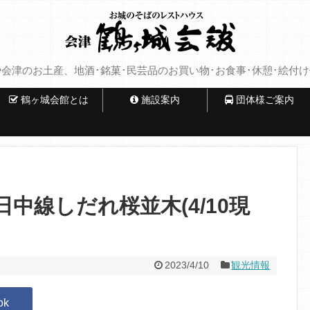
会津のお土産、地酒･銘菓･民芸品のお買い物･お食事･休憩･絵付
鶴ヶ城会館とは
施設案内
団体様ご案内
中線しだれ桜並木(4/10現
2023/4/10
観光情報