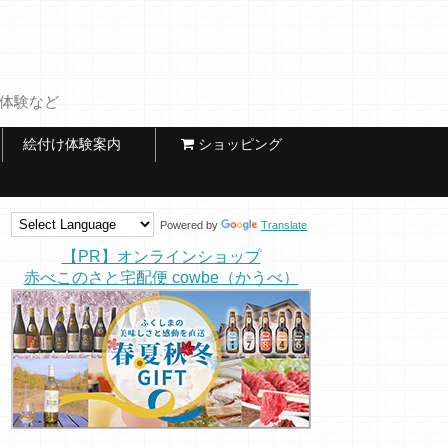
け体験など
絵付け体験案内
ショッピング
Powered by
Translate
【PR】オンラインショップ
赤べこのさと宅配便 cowbe（かうべ）