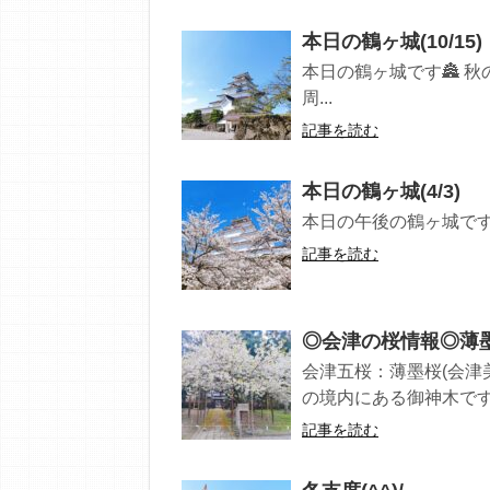
本日の鶴ヶ城(10/15)
本日の鶴ヶ城です🏯 
周...
記事を読む
本日の鶴ヶ城(4/3)
本日の午後の鶴ヶ城です、桜
記事を読む
◎会津の桜情報◎薄墨桜
会津五桜：薄墨桜(会津
の境内にある御神木です、
記事を読む