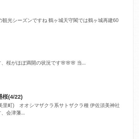
秋の観光シーズンですね 鶴ヶ城天守閣では鶴ヶ城再建60
がほぼ満開の状況です🌸🌸🌸 当...
(4/22)
美里町) オオシマザクラ系サトザクラ種 伊佐須美神社
会津藩...