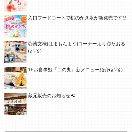
入口フードコートで桃のかき氷が新発売です🍑
◎濱文様(はまもんよう)コーナーより◎たおる
(≧▽≦)
1Fお食事処『二の丸』新メニュー紹介(≧▽≦)
蔵元販売のお知らせ📢