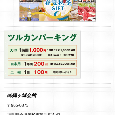
㈱鶴ヶ城会館
〒965-0873
福島県会津若松市追手町4-47