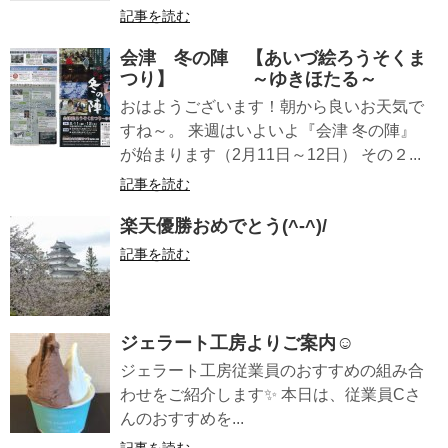
記事を読む
会津 冬の陣 【あいづ絵ろうそくま
つり】 ～ゆきほたる～
おはようございます！朝から良いお天気で
すね～。 来週はいよいよ『会津 冬の陣』
が始まります（2月11日～12日） その２...
記事を読む
楽天優勝おめでとう(^-^)/
記事を読む
ジェラート工房よりご案内☺
ジェラート工房従業員のおすすめの組み合
わせをご紹介します✨ 本日は、従業員Cさ
んのおすすめを...