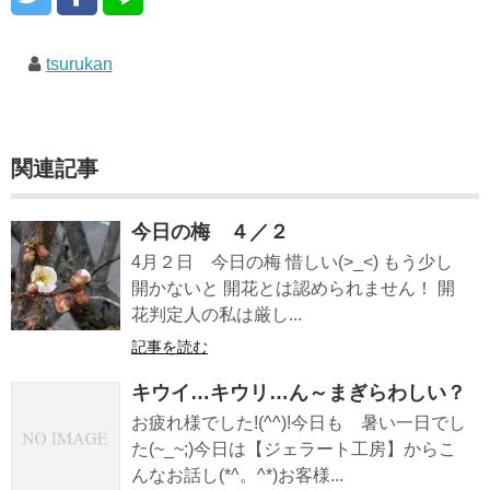
tsurukan
関連記事
今日の梅 ４／２
4月２日 今日の梅 惜しい(>_<) もう少し
開かないと 開花とは認められません！ 開
花判定人の私は厳し...
記事を読む
キウイ…キウリ…ん～まぎらわしい？
お疲れ様でした!(^^)!今日も 暑い一日でし
た(~_~;)今日は【ジェラート工房】からこ
んなお話し(*^。^*)お客様...