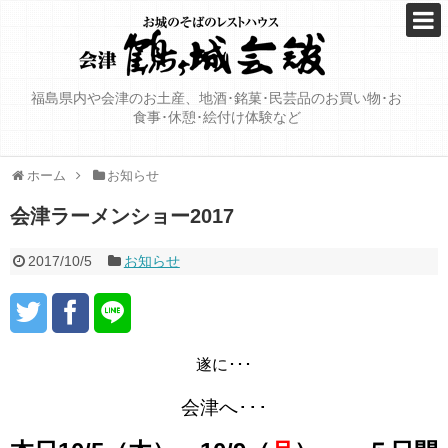
福島県内や会津のお土産、地酒･銘菓･民芸品のお買い物･お
食事･休憩･絵付け体験など
ホーム
お知らせ
会津ラーメンショー2017
2017/10/5
お知らせ
遂に･･･
会津へ･･･