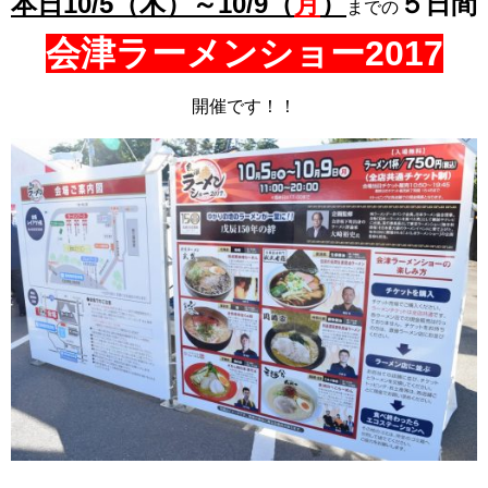
本日10/5（木）～10/9（
月
）
５日間
までの
会津ラーメンショー2017
開催です！！