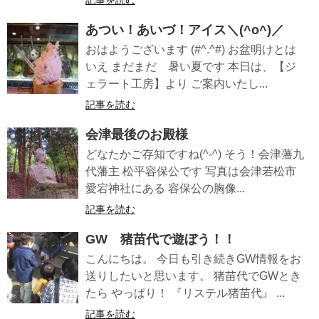
記事を読む
あつい！あいづ！アイス＼(^o^)／
おはようございます (#^.^#) お盆明けとは
いえ まだまだ 暑い夏です 本日は、【ジ
ェラート工房】より ご案内いたし...
記事を読む
会津最後のお殿様
どなたかご存知ですね(^-^) そう！会津藩九
代藩主 松平容保公です 写真は会津若松市
愛宕神社にある 容保公の胸像...
記事を読む
GW 猪苗代で遊ぼう！！
こんにちは。 今日も引き続きGW情報をお
送りしたいと思います。 猪苗代でGWとき
たら やっぱり！ 『リステル猪苗代』 ...
記事を読む