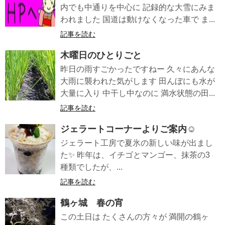
内でも中通りを中心に 記録的な大雪にみま
われました 国道は動けなくなった車で ま...
記事を読む
木曜日のひとりごと
昨日の雨すごかったですねー 久々にあんな
大雨に襲われた気がします 田んぼにも水が
大量に入り 中干し中なのに 満水状態の田...
記事を読む
ジェラートコーナーよりご案内☺️
ジェラート工房で夏氷の新しい味が出まし
た✨ 昨年は、イチゴとマンゴー、抹茶の3
種類でしたが、...
記事を読む
鶴ヶ城 春の宵
この土日は たくさんの方々が 満開の鶴ヶ