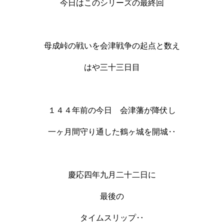
今日はこのシリーズの最終回
母成峠の戦いを会津戦争の起点と数え
はや三十三日目
１４４年前の今日 会津藩が降伏し
一ヶ月間守り通した鶴ヶ城を開城‥
慶応四年九月二十二日に
最後の
タイムスリップ‥