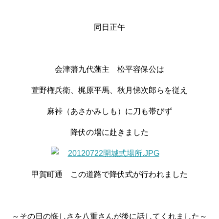
同日正午
会津藩九代藩主 松平容保公は
萱野権兵衛、梶原平馬、秋月悌次郎らを従え
麻裃（あさかみしも）に刀も帯びず
降伏の場に赴きました
甲賀町通 この道路で降伏式が行われました
～その日の悔しさを八重さんが後に話してくれました～