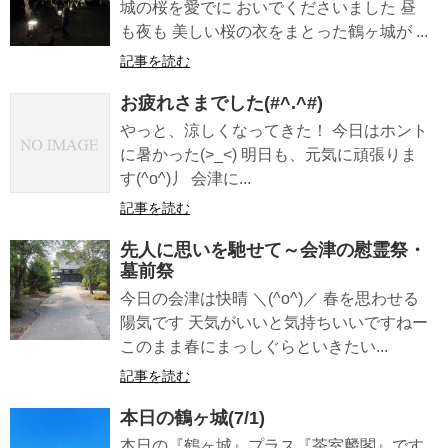
城の桜を愛でに おいでくださいました 昼
も夜も 美しい桜の衣をまとった鶴ヶ城が ...
記事を読む
お疲れさまでした(#^.^#)
やっと、涼しくなってきた！ 今日はホント
に暑かった(>_<) 明日も、元気に頑張りま
す(^o^)丿 会津に...
記事を読む
先人に思いを馳せて～会津の慰霊祭・
墓前祭
今日の会津は快晴 ＼(^o^)／ 春を思わせる
陽気です 天気がいいと気持ちいいですねー
このまま春にまっしぐらといきたい...
記事を読む
本日の鶴ヶ城(7/1)
本日の『鶴ヶ城』プラス『茶室麟閣』です