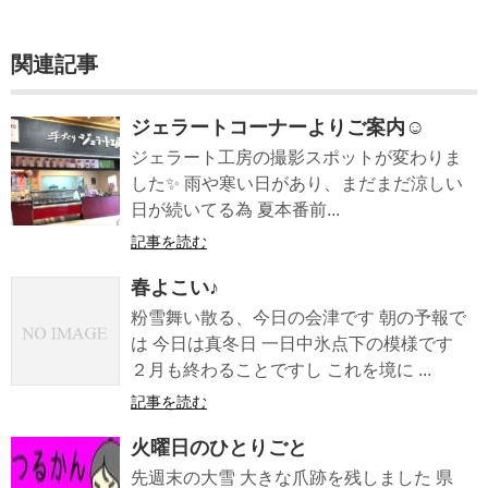
関連記事
ジェラートコーナーよりご案内☺️
ジェラート工房の撮影スポットが変わりま
した✨ 雨や寒い日があり、まだまだ涼しい
日が続いてる為 夏本番前...
記事を読む
春よこい♪
粉雪舞い散る、今日の会津です 朝の予報で
は 今日は真冬日 一日中氷点下の模様です
２月も終わることですし これを境に ...
記事を読む
火曜日のひとりごと
先週末の大雪 大きな爪跡を残しました 県