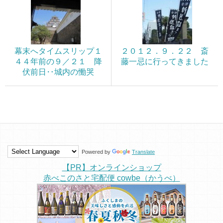
幕末へタイムスリップ１
２０１２．９．２２ 斎
４４年前の９／２１ 降
藤一忌に行ってきました
伏前日‥城内の慟哭
Powered by
Translate
【PR】オンラインショップ
赤べこのさと宅配便 cowbe（かうべ）