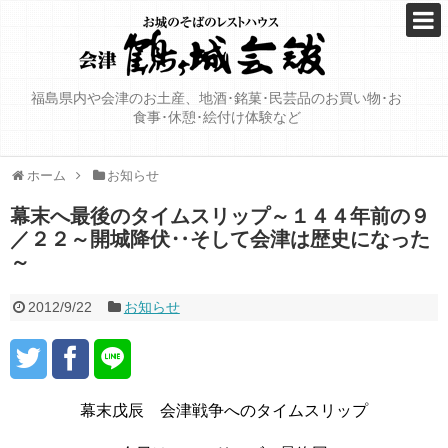
福島県内や会津のお土産、地酒･銘菓･民芸品のお買い物･お
食事･休憩･絵付け体験など
ホーム
お知らせ
幕末へ最後のタイムスリップ～１４４年前の９
／２２～開城降伏‥そして会津は歴史になった
～
2012/9/22
お知らせ
幕末戊辰 会津戦争へのタイムスリップ