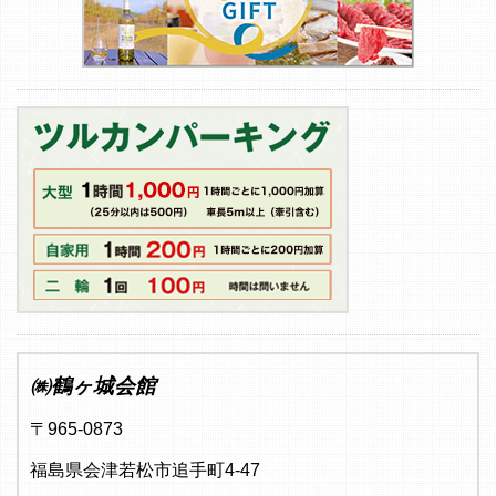
㈱鶴ヶ城会館
〒965-0873
福島県会津若松市追手町4-47