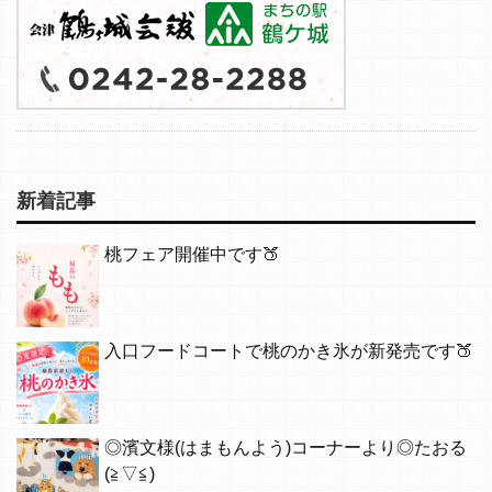
新着記事
桃フェア開催中です🍑
入口フードコートで桃のかき氷が新発売です🍑
◎濱文様(はまもんよう)コーナーより◎たおる
(≧▽≦)