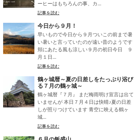
ーヒーはもちろんの事、カ...
記事を読む
今日から９月！
早いもので今日から９月ついこの前まで暑
い暑いと言っていたのが遠い昔のようです
頬にあたる風も涼しい９月の初日今日 ９
月１日...
記事を読む
鶴ヶ城暦～夏の日差しをたっぷり浴び
る７月の鶴ヶ城～
鶴ヶ城暦『７月』 まだ梅雨明け宣言は出て
いませんが 本日７月４日は快晴♪夏の日差
しが照りつけています 青空に映える鶴ヶ
城...
記事を読む
６月の飯盛山