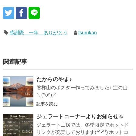
感謝際 一年 ありがとう
tsurukan
関連記事
たからのやま♪
磐梯山のポスター作ってみました♪ 宝の山
＼(^o^)／
記事を読む
ジェラートコーナーよりお知らせ☺️
ジェラート工房では、冬季限定でホットド
リンクが充実しております(*^-^*) ホットコ