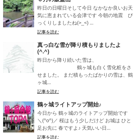
昨日の日曜日そして今日 なかなか良いお天
気に恵まれている会津です 今朝の地震 び
っくりしましたね(>_<) ...
記事を読む
真っ白な雪が降り積もりましたよ
(^.^)
昨日から降り続いた雪は、
鶴ヶ城も白く雪化粧をさ
せました。 まだ積もったばかりの雪は、鶴
ヶ城...
記事を読む
鶴ヶ城ライトアップ開始♪
今日から 鶴ヶ城のライトアップ開始です
＼(^o^)／ 桜はもう少しだけど お城は ひと
足お先に 春ですよ♪ 天気いい日...
記事を読む