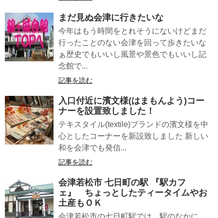
まだ見ぬ会津に行きたいな
今年はもう時間をとれそうにないけどまだ
行ったことのない会津を回って歩きたいな
ぁ歴史でもいいし風景や景色でもいいし記
念館で...
記事を読む
入口付近に濱文様(はまもんよう)コー
ナーを設置致しました！
テキスタイル(textile)ブランドの濱文様を中
心としたコーナーを新設致しました 新しい
和を会津でも発信...
記事を読む
会津若松市 七日町の駅 『駅カフ
ェ』 ちょっとしたティータイムやお
土産もＯＫ
会津若松市の七日町駅では、駅のなかに