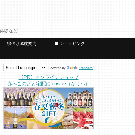
け体験など
絵付け体験案内
ショッピング
Powered by
Translate
【PR】オンラインショップ
赤べこのさと宅配便 cowbe（かうべ）