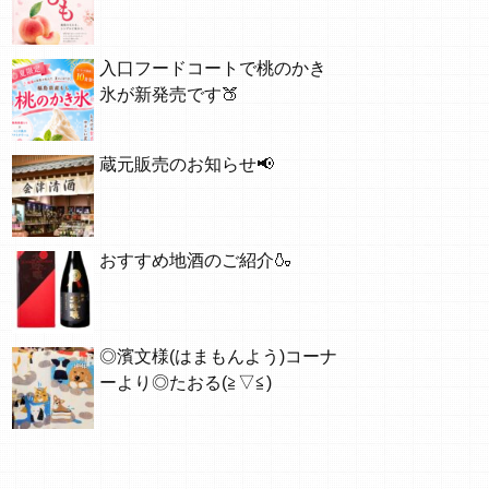
入口フードコートで桃のかき
氷が新発売です🍑
蔵元販売のお知らせ📢
おすすめ地酒のご紹介🍶
◎濱文様(はまもんよう)コーナ
ーより◎たおる(≧▽≦)