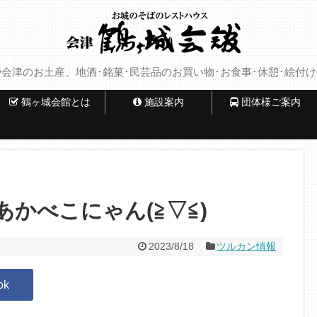
会津のお土産、地酒･銘菓･民芸品のお買い物･お食事･休憩･絵付
鶴ヶ城会館とは
施設案内
団体様ご案内
かべこにゃん(≧▽≦)
2023/8/18
ツルカン情報