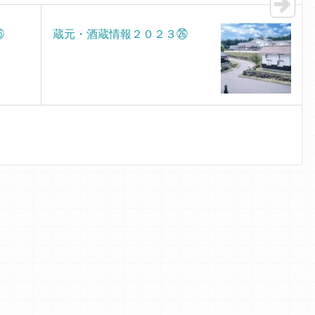
㉕
蔵元・酒蔵情報２０２３㉖