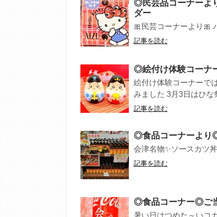
◎民芸品コーナーよ
ダー
🎀民芸コーナーより🎀 
記事を読む
◎絵付け体験コーナー
絵付け体験コーナーで
みました 3月3日はひな祭
記事を読む
◎食品コーナーより◎
会津名物✨ソースカツ丼✨を
記事を読む
◎食品コーナー◎ご当
暑い日はつめた～いコカ