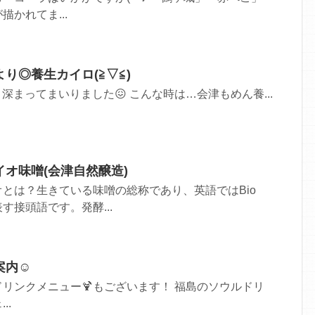
かれてま...
り◎養生カイロ(≧▽≦)
深まってまいりました😖 こんな時は…会津もめん養...
オ味噌(会津自然醸造)
とは？生きている味噌の総称であり、英語ではBio
す接頭語です。発酵...
案内☺
リンクメニュー🍹もございます！ 福島のソウルドリ
..