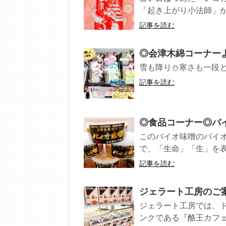
「起き上がり小法師」が描
記事を読む
◎会津木綿コーナーよ
雪も降り⛄寒さも一段と
記事を読む
◎食品コーナー◎バイ
このバイオ味噌のバイオ
で、「生命」「生」を表
記事を読む
ジェラート工房のご
ジェラート工房では、ド
ンクである『酪王カフェ.