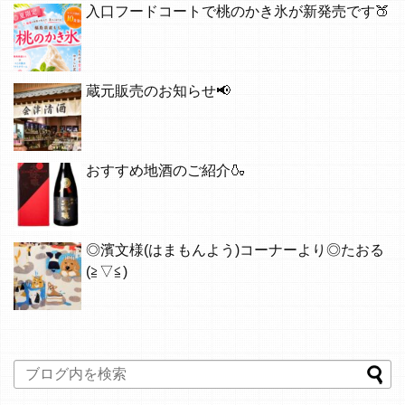
入口フードコートで桃のかき氷が新発売です🍑
蔵元販売のお知らせ📢
おすすめ地酒のご紹介🍶
◎濱文様(はまもんよう)コーナーより◎たおる
(≧▽≦)