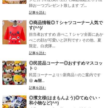
師お一つプレゼント致します プ...
記事を読む
◎商品情報◎Ｔシャツコーナー人気で
す(^^)/
担当者おすすめ 赤べこＴシャツ全面にあか
べこの顔が可愛いと評判です♪ その他、夏
限定、白虎隊...
記事を読む
◎民芸品コーナー◎おすすめマスコッ
ト☺
民芸コーナーより✨新商品✨のご案内です
😆 ☁࿠...
記事を読む
◎濱文様(はまもんよう)◎てぬぐい・
和小物など(^^)