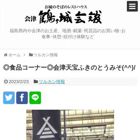
福島県内や会津のお土産、地酒･銘菓･民芸品のお買い物･お
食事･休憩･絵付け体験など
ホーム
ツルカン情報
◎食品コーナー◎会津天宝ふきのとうみそ(^^)/
2023/2/23
ツルカン情報