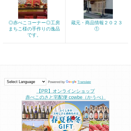
◎赤べこコーナー◎工房
蔵元・商品情報２０２３
まちこ様の手作りの逸品
①
です。
Powered by
Translate
【PR】オンラインショップ
赤べこのさと宅配便 cowbe（かうべ）