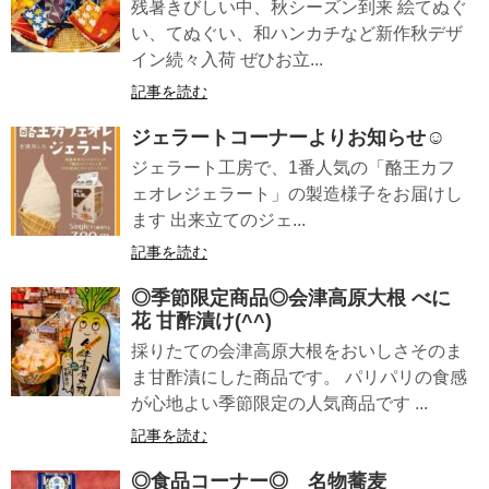
残暑きびしい中、秋シーズン到来 絵てぬぐ
い、てぬぐい、和ハンカチなど新作秋デザ
イン続々入荷 ぜひお立...
記事を読む
ジェラートコーナーよりお知らせ☺
ジェラート工房で、1番人気の「酪王カフ
ェオレジェラート」の製造様子をお届けし
ます 出来立てのジェ...
記事を読む
◎季節限定商品◎会津高原大根 べに
花 甘酢漬け(^^)
採りたての会津高原大根をおいしさそのま
ま甘酢漬にした商品です。 パリパリの食感
が心地よい季節限定の人気商品です ...
記事を読む
◎食品コーナー◎ 名物蕎麦