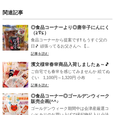
関連記事
◎食品コーナーより◎唐辛子にんにく
（≧∇≦）
食品コーナーから提案です❗ もうすぐ父の
日🎵 頑張ってるお父さんへ 【...
記事を読む
濱文様🌸春🌸商品入荷しましたぁ～🎵
ご自宅でも春🌸を感じてみませんか 絵てぬ
ぐい 1,100円～1,320円 小布 ...
記事を読む
◎食品コーナー◎ゴールデンウィーク
販売企画(^^♪
ゴールデンウィーク期間中は会津産厳選コ
シヒカリのお買い上げで縁起物起上り小法