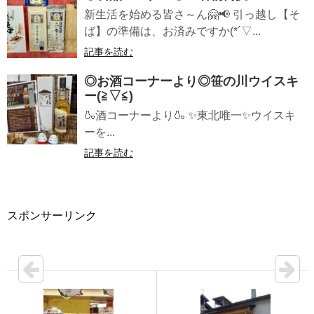
新生活を始める皆さ～ん🤗📢 引っ越し【そ
ば】の準備は、お済みですか(*´▽...
記事を読む
◎お酒コーナーより◎笹の川ウイスキ
ー(≧▽≦)
🍶酒コーナーより🍶 ✨東北唯一✨ウイスキ
ーを...
記事を読む
スポンサーリンク