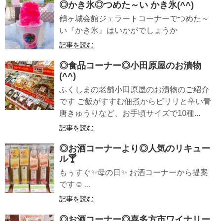
◎かき氷◎つめた～い かき氷(^^)
鶴ヶ城会館ジェラートコーナーでつめた～
い『かき氷』はいかがでしょうか
記事を読む
◎食品コーナー◎小田原屋のお漬物
(^^)
ふくしまの老舗小田原屋のお漬物のご紹介
です ご飯がすすむ佃煮からピリリと辛い青
唐きゅうりなど、お手頃サイズで10種...
記事を読む
◎お酒コーナーより◎人気のリキュー
ル🍸
もぅすぐ✨母の日✨ お酒コーナーから提案
です☺️ ...
記事を読む
◎お酒コーナー◎喜多方市ワイナリー