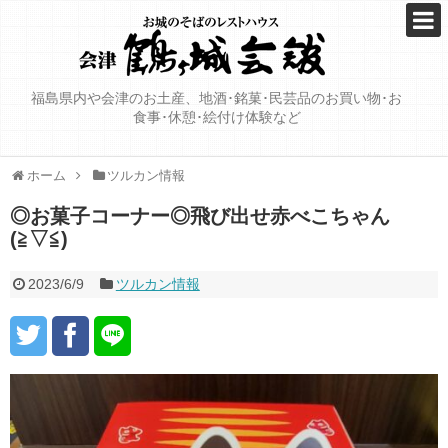
福島県内や会津のお土産、地酒･銘菓･民芸品のお買い物･お
食事･休憩･絵付け体験など
ホーム
ツルカン情報
◎お菓子コーナー◎飛び出せ赤べこちゃん
(≧▽≦)
2023/6/9
ツルカン情報