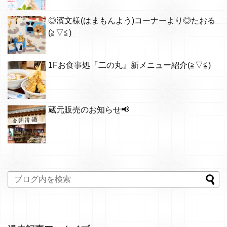
◎濱文様(はまもんよう)コーナーより◎たおる
(≧▽≦)
1Fお食事処『二の丸』新メニュー紹介(≧▽≦)
蔵元販売のお知らせ📢