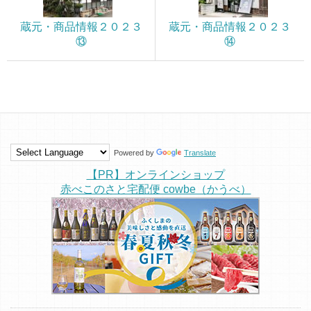
蔵元・商品情報２０２３
蔵元・商品情報２０２３
⑬
⑭
Powered by
Translate
【PR】オンラインショップ
赤べこのさと宅配便 cowbe（かうべ）