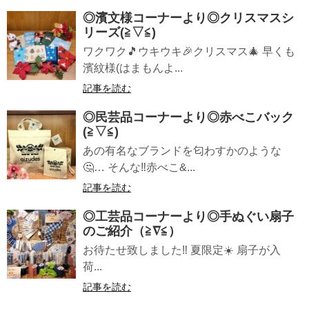
◎濱文様コーナーより◎クリスマスシ
リーズ(≧▽≦)
ワクワク🎵ウキウキ🎉クリスマス🎄 早くも
濱紋様(はまもんよ...
記事を読む
◎民芸品コーナーより◎赤べこバック
(≧▽≦)
あの有名なブランドを匂わすかのような
🤔… そんな‼️赤べこ&...
記事を読む
◎工芸品コーナーより◎手ぬぐい扇子
のご紹介（≧∇≦）
お待たせ致しました‼️ 夏限定☀️ 扇子が入
荷...
記事を読む