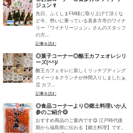
ジュン🍷
先日、ふくしまFМ様に取り上げて頂くな
ど今、勢いに乗っている喜多方市のワイナ
リー『ワイナリージュン』さんのスタッフ
の方...
記事を読む
◎菓子コーナー◎酪王カフェオレシリ
ーズ(^^)/
酪王カフェオレに新しくリッチプディング
スイーツ＆クランチが仲間入りしましたぁ
👏 カフ...
記事を読む
◎食品コーナーより◎郷土料理いか人
参のご紹介😋
おすすめ商品のご案内です😋 江戸時代後
期から福島県に伝わる【郷土料理】です。