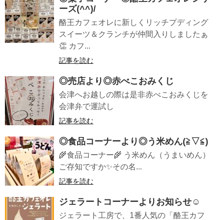
ーズ(^^)/
酪王カフェオレに新しくリッチプディング
スイーツ＆クランチが仲間入りしましたぁ
👏 カフ...
記事を読む
◎売店より◎赤べこおみくじ
会津へお越しの際は是非赤べこおみくじを
会津弁で運試し
記事を読む
◎食品コーナーより◎う米めん(≧▽≦)
🌾食品コーナー🌾 う米めん（うまいめん）
ご存知ですか✨その名...
記事を読む
ジェラートコーナーよりお知らせ☺
ジェラート工房で、1番人気の「酪王カフ