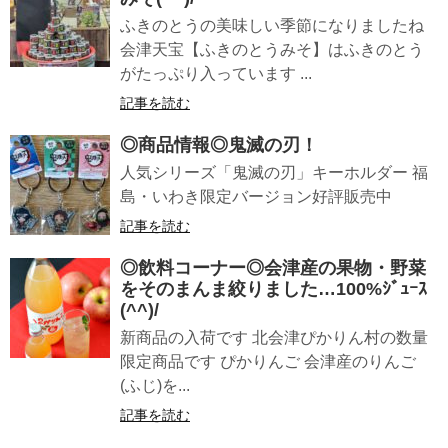
ふきのとうの美味しい季節になりましたね
会津天宝【ふきのとうみそ】はふきのとう
がたっぷり入っています ...
記事を読む
◎商品情報◎鬼滅の刃！
人気シリーズ「鬼滅の刃」キーホルダー 福
島・いわき限定バージョン好評販売中
記事を読む
◎飲料コーナー◎会津産の果物・野菜
をそのまんま絞りました…100%ｼﾞｭｰｽ
(^^)/
新商品の入荷です 北会津ぴかりん村の数量
限定商品です ぴかりんご 会津産のりんご
(ふじ)を...
記事を読む