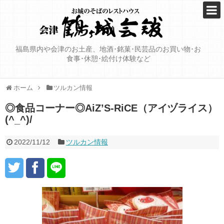
福島県内や会津のお土産、地酒･銘菓･民芸品のお買い物･お
食事･休憩･絵付け体験など
ホーム
ツルカン情報
◎食品コーナー◎AiZ’S-RiCE（アイヅライス）
(^_^)/
2022/11/12
ツルカン情報