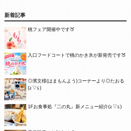
新着記事
桃フェア開催中です🍑
入口フードコートで桃のかき氷が新発売です🍑
◎濱文様(はまもんよう)コーナーより◎たおる
(≧▽≦)
1Fお食事処『二の丸』新メニュー紹介(≧▽≦)