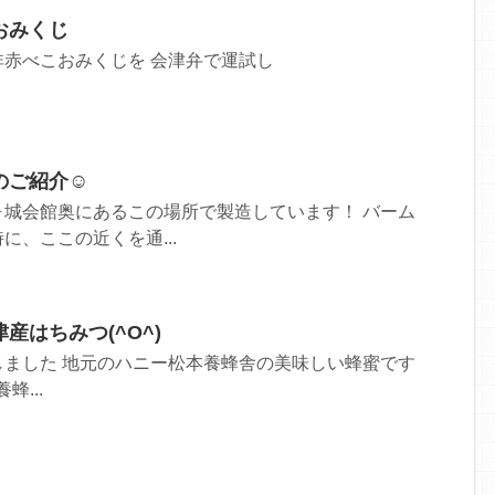
おみくじ
赤べこおみくじを 会津弁で運試し
のご紹介☺
ヶ城会館奥にあるこの場所で製造しています！ バーム
に、ここの近くを通...
産はちみつ(^O^)
しました 地元のハニー松本養蜂舎の美味しい蜂蜜です
...