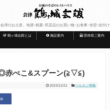
会津のお土産、地酒･銘菓･民芸品のお買い物･お食事･休憩･絵付
鶴ヶ城会館とは
施設案内
団体様ご案内
赤べこ&スプーン(≧▽≦)
2023/12/21
ツルカン情報