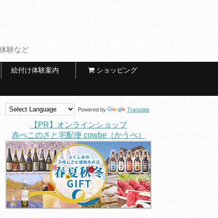
け体験など
絵付け体験案内
ショッピング
Powered by
Translate
【PR】オンラインショップ
赤べこのさと宅配便 cowbe（かうべ）