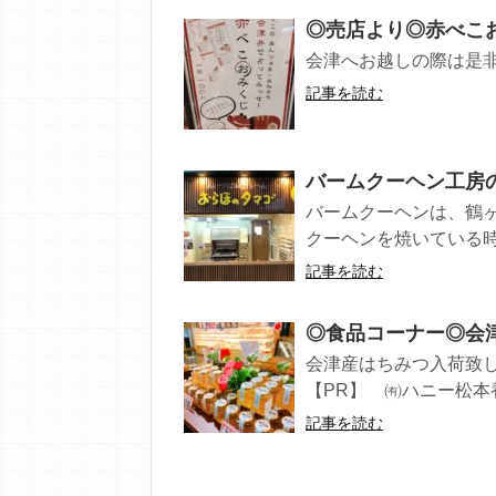
◎売店より◎赤べこ
会津へお越しの際は是非
記事を読む
バームクーヘン工房
バームクーヘンは、鶴
クーヘンを焼いている時
記事を読む
◎食品コーナー◎会津
会津産はちみつ入荷致
【PR】 ㈲ハニー松本養蜂
記事を読む