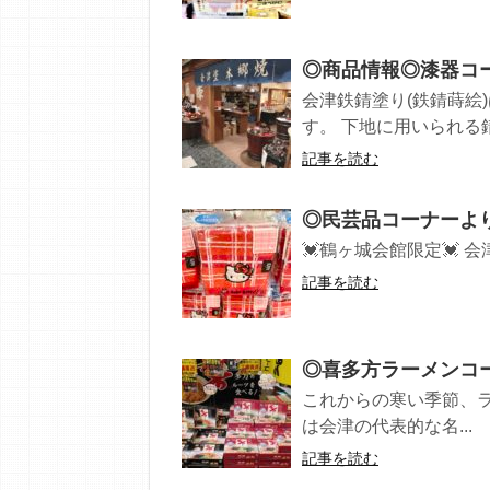
◎商品情報◎漆器コ
会津鉄錆塗り(鉄錆蒔絵
す。 下地に用いられる錆
記事を読む
◎民芸品コーナーより
💓鶴ヶ城会館限定💓 会
記事を読む
◎喜多方ラーメンコー
これからの寒い季節、ラ
は会津の代表的な名...
記事を読む