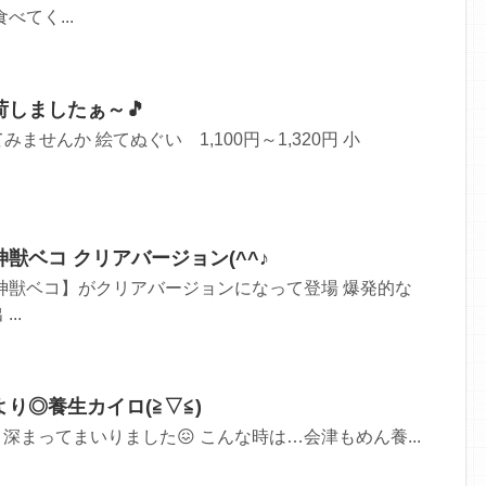
べてく...
荷しましたぁ～🎵
ませんか 絵てぬぐい 1,100円～1,320円 小
獣ベコ クリアバージョン(^^♪
神獣ベコ】がクリアバージョンになって登場 爆発的な
..
り◎養生カイロ(≧▽≦)
深まってまいりました😖 こんな時は…会津もめん養...