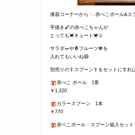
漆器コーナーから
赤べこボール&ス
手描き🖌️の赤べこちゃんが
とっても💓キュート💓☺
サラダ🥗や🍍フルーツ🍓を
入れてもいいね😄
別売りの🥄スプーン🥄をセットにすれ
赤べこ ボール 1客
￥1,320
カラースプーン 1本
￥770
赤ベこボール・スプーン箱入セット