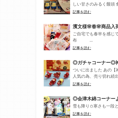
しい甘さのみるく饅頭 食
記事を読む
濱文様🌸春🌸商品入
ご自宅でも春🌸を感じてみ
布 ...
記事を読む
◎ガチャコーナー◎神
ついに出ました あの【
人気の為、売り切れ続出 .
記事を読む
◎会津木綿コーナーよ
雪も降り⛄寒さも一段と
記事を読む