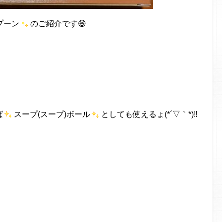
プーン
のご紹介です😆
ば
スープ(スープ)ボール
としても使えるょ(*´▽｀*)‼️