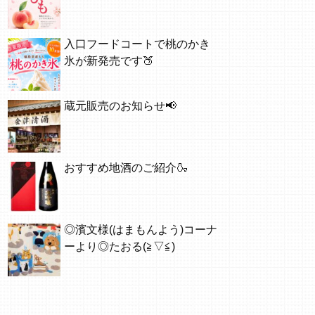
入口フードコートで桃のかき
氷が新発売です🍑
蔵元販売のお知らせ📢
おすすめ地酒のご紹介🍶
◎濱文様(はまもんよう)コーナ
ーより◎たおる(≧▽≦)