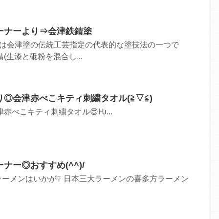
ーナーより⇒会津鉄錆塗
)は会津塗の伝統工芸指定の代表的な塗技法の一つで
(生漆と砥粉を混合し...
◎会津赤べこキティ刺繍タオル(≧▽≦)
津赤べこキティ刺繍タオル😍Ƕ...
ナー◎おすすめ(^^)/
ーメンはいかが❔ 日本三大ラーメンの喜多方ラーメン