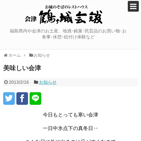
福島県内や会津のお土産、地酒･銘菓･民芸品のお買い物･お
食事･休憩･絵付け体験など
ホーム
お知らせ
美味しい会津
2013/2/16
お知らせ
今日もとっても寒い会津
一日中氷点下の真冬日‥