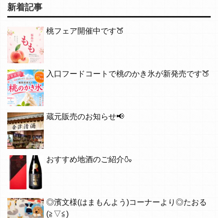
新着記事
桃フェア開催中です🍑
入口フードコートで桃のかき氷が新発売です🍑
蔵元販売のお知らせ📢
おすすめ地酒のご紹介🍶
◎濱文様(はまもんよう)コーナーより◎たおる
(≧▽≦)