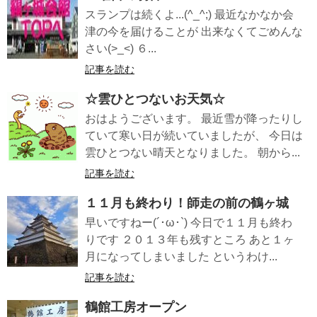
スランプは続くよ...(^_^;) 最近なかなか会
津の今を届けることが 出来なくてごめんな
さい(>_<) ６...
記事を読む
☆雲ひとつないお天気☆
おはようございます。 最近雪が降ったりし
ていて寒い日が続いていましたが、 今日は
雲ひとつない晴天となりました。 朝から...
記事を読む
１１月も終わり！師走の前の鶴ヶ城
早いですねー(´･ω･`) 今日で１１月も終わ
りです ２０１３年も残すところ あと１ヶ
月になってしまいました というわけ...
記事を読む
鶴館工房オープン