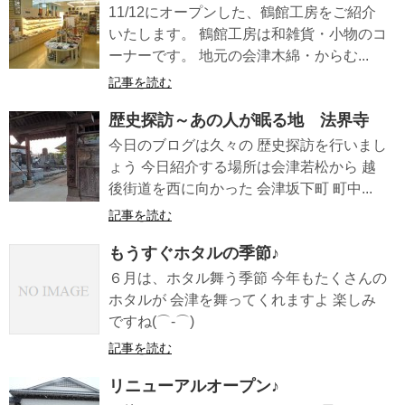
11/12にオープンした、鶴館工房をご紹介
いたします。 鶴館工房は和雑貨・小物のコ
ーナーです。 地元の会津木綿・からむ...
記事を読む
歴史探訪～あの人が眠る地 法界寺
今日のブログは久々の 歴史探訪を行いまし
ょう 今日紹介する場所は会津若松から 越
後街道を西に向かった 会津坂下町 町中...
記事を読む
もうすぐホタルの季節♪
６月は、ホタル舞う季節 今年もたくさんの
ホタルが 会津を舞ってくれますよ 楽しみ
ですね(⌒-⌒)
記事を読む
リニューアルオープン♪