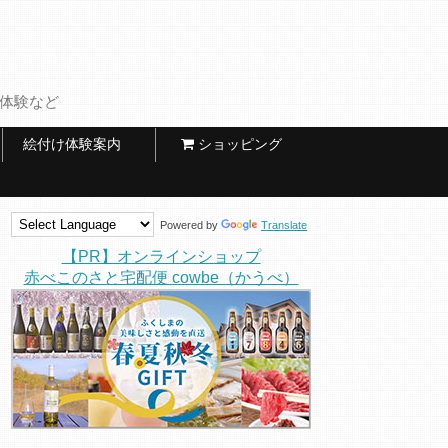
け体験など
絵付け体験案内
ショッピング
Powered by
Translate
【PR】オンラインショップ
赤べこのさと宅配便 cowbe（かうべ）