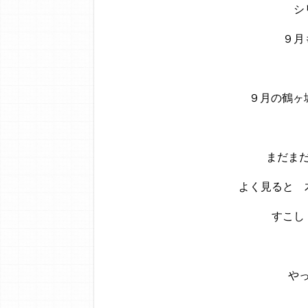
シ
９月
９月の鶴ヶ城
まだま
よく見ると 
すこし
や