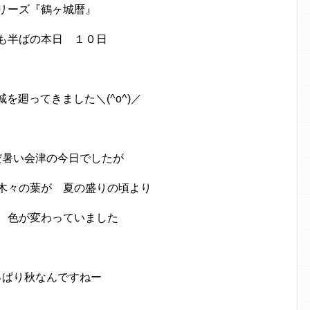
リーズ『鶴ヶ城暦』
も半ばの本日 １０日
を廻ってきました＼(^o^)／
だ暑い会津の今日でしたが
木々の葉が 夏の盛りの頃より
 色が変わっていました
っぱり秋なんですねー