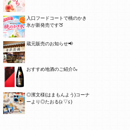
入口フードコートで桃のかき
氷が新発売です🍑
蔵元販売のお知らせ📢
おすすめ地酒のご紹介🍶
◎濱文様(はまもんよう)コーナ
ーより◎たおる(≧▽≦)