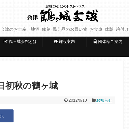
会津のお土産、地酒･銘菓･民芸品のお買い物･お食事･休憩･絵付
鶴ヶ城会館とは
施設案内
団体様ご案内
日初秋の鶴ヶ城
2012/9/10
お知らせ