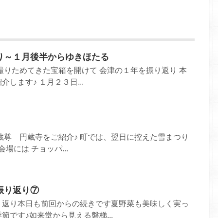
り～１月後半からゆきほたる
撮りためてきた宝箱を開けて 会津の１年を振り返り 本
します♪ １月２３日...
蔵尊 円蔵寺をご紹介♪ 町では、翌日に控えた雪まつり
場には チョッパ...
振り返り⑦
り返り本日も前回からの続きです夏野菜も美味しく実っ
節です♪如来堂から見える磐梯...