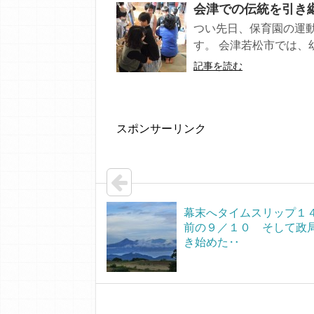
会津での伝統を引き
つい先日、保育園の運
す。 会津若松市では、幼
記事を読む
スポンサーリンク
幕末へタイムスリップ１
前の９／１０ そして政
き始めた‥