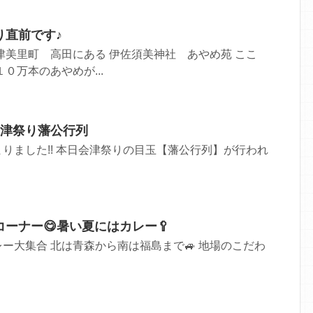
り直前です♪
津美里町 高田にある 伊佐須美神社 あやめ苑 ここ
０万本のあやめが...
会津祭り藩公行列
りました!! 本日会津祭りの目玉【藩公行列】が行われ
ーナー😋暑い夏にはカレー🥄
ー大集合 北は青森から南は福島まで🚙 地場のこだわ