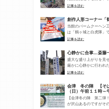
記事を読む
創作人形コーナー「鶴
当館のバームクーヘン
は「鶴ヶ城と白虎隊」です
記事を読む
心静かに合掌…斎藤
盛大な盛り上がりを見せ
厳かに心静かに行われた 
記事を読む
会津 冬の陣 【そ
（日）午前１１時～
【会津冬の陣 第二弾！
が沢山あるのですがその