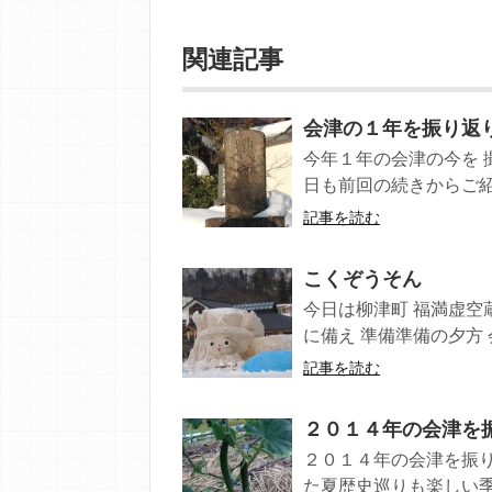
関連記事
会津の１年を振り返
今年１年の会津の今を 
日も前回の続きからご紹介
記事を読む
こくぞうそん
今日は柳津町 福満虚空
に備え 準備準備の夕方 会
記事を読む
２０１４年の会津を
２０１４年の会津を振
た夏歴史巡りも楽しい季