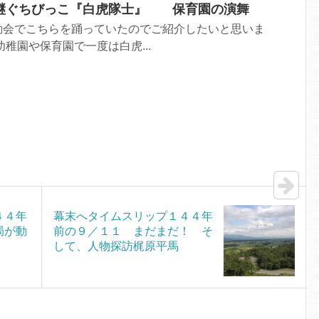
継ぐちびっこ『白虎隊士』 保育園の演舞
動会でこちらを踊っていたのでご紹介したいと思いま
稚園や保育園で一度は白虎...
４４年
幕末へタイムスリップ１４４年
局が動
前の９／１１ まだまだ！ そ
して、人物探訪梶原平馬