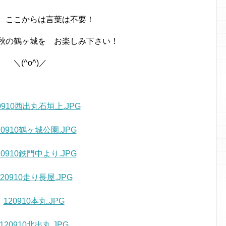
 ここからは言葉は不要！
秋の鶴ヶ城を お楽しみ下さい！
＼(^o^)／