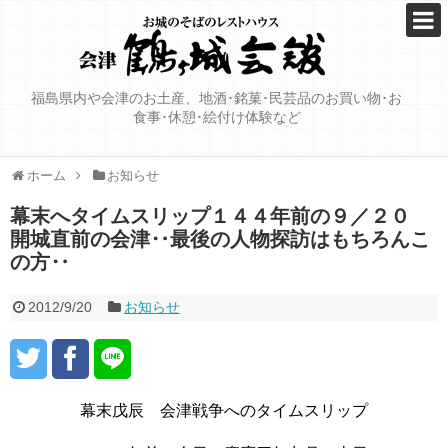
福島県内や会津のお土産、地酒･銘菓･民芸品のお買い物･お
食事･休憩･絵付け体験など
ホーム
お知らせ
幕末へタイムスリップ１４４年前の９／２０
開城直前の会津‥最後の人物探訪はもちろんこ
の方‥
2012/9/20
お知らせ
幕末戊辰 会津戦争へのタイムスリップ