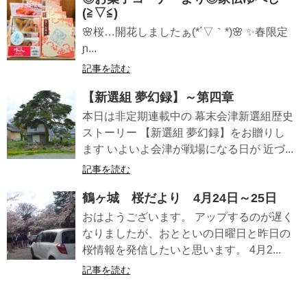
(≧▽≦)
🌸桜…開花しましたぁ(*´▽｀*)🌸 ✨春限定
ɲ...
記事を読む
【新選組 夢幻録】～第四章
本日は非定期連載中の 幕末会津新選組歴史
ストーリー 【新選組 夢幻録】をお贈りし
ます いよいよ会津が戦場になる日が 近づ...
記事を読む
鶴ヶ城 桜だより 4月24日～25日
おはようございます。 アップするのが遅く
なりましたが、おとといの日曜日と昨日の
桜情報を発信したいと思います。 4月2...
記事を読む