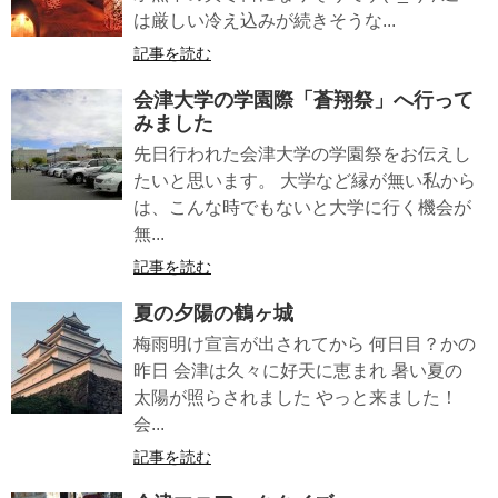
は厳しい冷え込みが続きそうな...
記事を読む
会津大学の学園際「蒼翔祭」へ行って
みました
先日行われた会津大学の学園祭をお伝えし
たいと思います。 大学など縁が無い私から
は、こんな時でもないと大学に行く機会が
無...
記事を読む
夏の夕陽の鶴ヶ城
梅雨明け宣言が出されてから 何日目？かの
昨日 会津は久々に好天に恵まれ 暑い夏の
太陽が照らされました やっと来ました！
会...
記事を読む