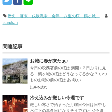
歴史 幕末 戊辰戦争 会津 八重の桜 鶴ヶ城
tsurukan
関連記事
お城に春が来たぁ♪
今日の税務署前の桜は 満開♪ ２日ぶりに見
る 鶴ヶ城の桜はどうなってるかな？ いつ
ものお堀の前の桜は あ♪咲い...
記事を読む
冷え込みが厳しい今週です
厳しい寒さで始まった月曜日今日は日中も
氷点下の真冬日になりそうです(>_<)今週