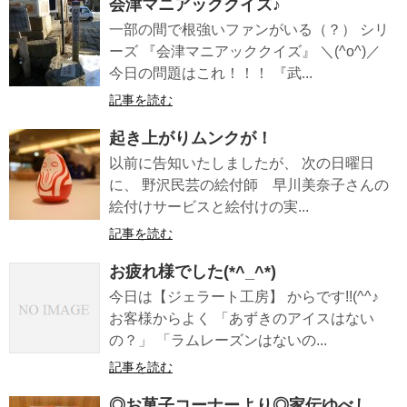
会津マニアッククイズ♪
一部の間で根強いファンがいる（？） シリ
ーズ 『会津マニアッククイズ』 ＼(^o^)／
今日の問題はこれ！！！ 『武...
記事を読む
起き上がりムンクが！
以前に告知いたしましたが、 次の日曜日
に、 野沢民芸の絵付師 早川美奈子さんの
絵付けサービスと絵付けの実...
記事を読む
お疲れ様でした(*^_^*)
今日は【ジェラート工房】 からです!!(^^♪
お客様からよく 「あずきのアイスはない
の？」 「ラムレーズンはないの...
記事を読む
◎お菓子コーナーより◎家伝ゆべし