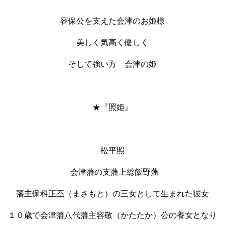
容保公を支えた会津のお姫様
美しく気高く優しく
そして強い方 会津の姫
★『照姫』
松平照
会津藩の支藩上総飯野藩
藩主保科正丕（まさもと）の三女として生まれた彼女
１０歳で会津藩八代藩主容敬（かたたか）公の養女となり