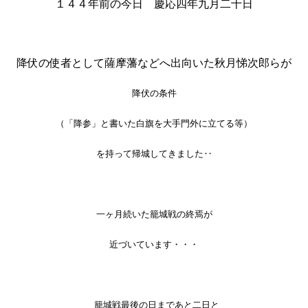
１４４年前の今日 慶応四年九月二十日
降伏の使者として薩摩藩などへ出向いた秋月悌次郎らが
降伏の条件
（「降参」と書いた白旗を大手門外に立てる等）
を持って帰城してきました‥
一ヶ月続いた籠城戦の終焉が
近づいています・・・
籠城戦最後の日まであと二日と