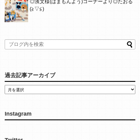
◎濱文様(はまもんよう)コーナーより◎たおる
(≧▽≦)
過去記事アーカイブ
Instagram