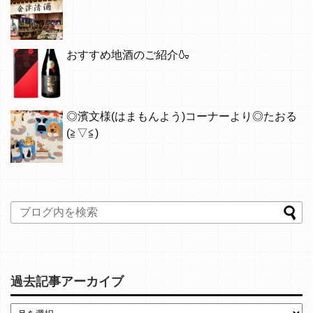
おすすめ地酒のご紹介🍶
◎濱文様(はまもんよう)コーナーより◎たおる
(≧▽≦)
過去記事アーカイブ