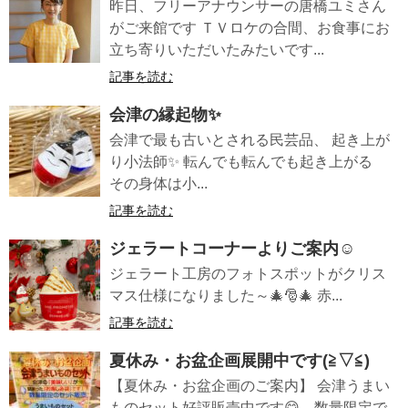
昨日、フリーアナウンサーの唐橋ユミさん
がご来館です ＴＶロケの合間、お食事にお
立ち寄りいただいたみたいです...
記事を読む
会津の縁起物✨️
会津で最も古いとされる民芸品、 起き上が
り小法師✨ 転んでも転んでも起き上がる
その身体は小...
記事を読む
ジェラートコーナーよりご案内☺️
ジェラート工房のフォトスポットがクリス
マス仕様になりました～🎄🎅🎄 赤...
記事を読む
夏休み・お盆企画展開中です(≧▽≦)
【夏休み・お盆企画のご案内】 会津うまい
ものセット好評販売中です😋 数量限定で