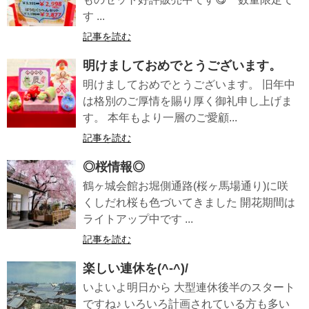
す ...
記事を読む
明けましておめでとうございます。
明けましておめでとうございます。 旧年中
は格別のご厚情を賜り厚く御礼申し上げま
す。 本年もより一層のご愛顧...
記事を読む
◎桜情報◎
鶴ヶ城会館お堀側通路(桜ヶ馬場通り)に咲
くしだれ桜も色づいてきました 開花期間は
ライトアップ中です ...
記事を読む
楽しい連休を(^-^)/
いよいよ明日から 大型連休後半のスタート
ですね♪ いろいろ計画されている方も多い