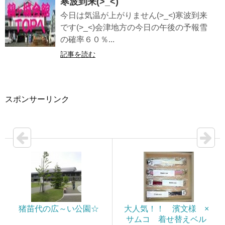
寒波到来(>_<)
今日は気温が上がりません(>_<)寒波到来
です(>_<)会津地方の今日の午後の予報雪
の確率６０％...
記事を読む
スポンサーリンク
猪苗代の広～い公園☆
大人気！！ 濱文様 ×
サムコ 着せ替えベル