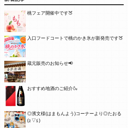
桃フェア開催中です🍑
入口フードコートで桃のかき氷が新発売です🍑
蔵元販売のお知らせ📢
おすすめ地酒のご紹介🍶
◎濱文様(はまもんよう)コーナーより◎たおる
(≧▽≦)