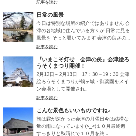
記事を読む
日常の風景
今日は特別な場所の紹介ではありません 会
津の各地域に住んでいる方々が 日常に見る
風景を そっと覗いてみます 会津の良さの...
記事を読む
『いまこそ灯せ 会津の炎』会津絵ろ
うそくまつり開催！
2月12日～2月13日 17：30～19：30 会津
絵ろうそくまつりが鶴ヶ城・御薬園をメイ
ン会場として開催され...
記事を読む
こんな景色もいいものですね♪
朝は霧が深かった会津の月曜日今は結構な
量の雨になっています(>_<)１０月最終週
すっきりと秋晴れで１０月を終...