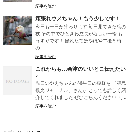
記事を読む
頑張れウメちゃん！もう少しです！
今日も一日が終わります 毎日見てきた梅の
枝 その中でひときわ成長が著しい一輪 も
うすぐです！ 撮れたてほやほや午後５時
の...
記事を読む
これからも…会津のいいとこ伝えたい
♪
先日のやえちゃんの誕生日の模様を 『福島
観光ジャーナル』さんが とっても詳しく紹
介してくれました ぜひごらんください ＼...
記事を読む