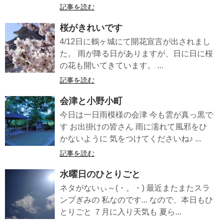
記事を読む
桜がきれいです
4/12日に鶴ヶ城にて開花宣言が出されまし
た。 雨が降る日がありますが、日に日に桜
の花も開いてきています。 ...
記事を読む
会津と小野小町
今日は一日雨模様の会津 今も雲が真っ黒で
す お出掛けの皆さん 雨に濡れて風邪をひ
かないように 気をつけてくださいね♪ ...
記事を読む
水曜日のひとりごと
ネタがないぃ～(・。・) 最近またまたスラ
ンプぎみの 私なのです... なので、本日もひ
とりごと ７月に入り天気も 夏ら...