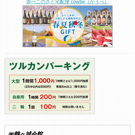
赤べこのさと宅配便 cowbe（かうべ）
㈱鶴ヶ城会館