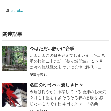
tsurukan
関連記事
今はただ…静かに合掌
いよいよこの日を迎えてしまいました... 八
重の桜第二十九話 『鶴ヶ城開城』 １ヶ月
に渡る籠城戦の末 ついに会津は降伏・...
記事を読む
名曲のゆうべ～愛しき日々
今週は穏やかに推移している 会津のお天気
２月も中盤をすぎ そろそろ春の息吹を 感
じたいものですね 本日は久々に『名曲...
記事を読む