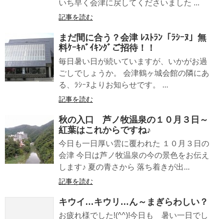
いち早く会津に戻してくださいました ...
記事を読む
まだ間に合う？会津 ﾚｽﾄﾗﾝ「ﾗｼｰﾇ」無
料ｹｰｷﾊﾞｲｷﾝｸﾞご招待！！
毎日暑い日が続いていますが、いかがお過
ごしでしょうか。 会津鶴ヶ城会館の隣にあ
る、ﾗｼｰﾇよりお知らせです。 ...
記事を読む
秋の入口 芦ノ牧温泉の１０月３日～
紅葉はこれからですね♪
今日も一日厚い雲に覆われた １０月３日の
会津 今日は芦ノ牧温泉の今の景色をお伝え
します♪ 夏の青さから 落ち着きが出...
記事を読む
キウイ…キウリ…ん～まぎらわしい？
お疲れ様でした!(^^)!今日も 暑い一日でし