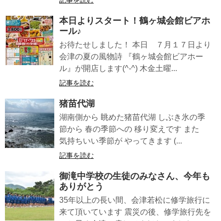
本日よりスタート！鶴ヶ城会館ビアホ
ール♪
お待たせしました！ 本日 ７月１７日より
会津の夏の風物詩 『鶴ヶ城会館ビアホー
ル』が開店します(^-^) 木金土曜...
記事を読む
猪苗代湖
湖南側から 眺めた猪苗代湖 しぶき氷の季
節から 春の季節への 移り変えです また
気持ちいい季節が やってきます (...
記事を読む
御滝中学校の生徒のみなさん、今年も
ありがとう
35年以上の長い間、会津若松に修学旅行に
来て頂いています 震災の後、修学旅行先を