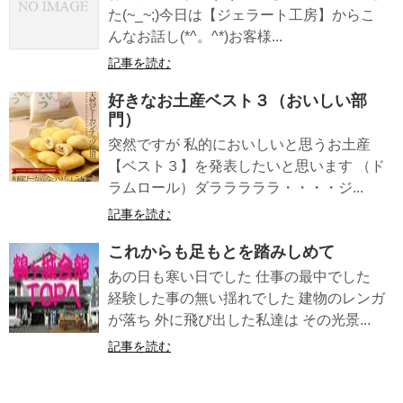
た(~_~;)今日は【ジェラート工房】からこ
んなお話し(*^。^*)お客様...
記事を読む
好きなお土産ベスト３（おいしい部
門）
突然ですが 私的においしいと思うお土産
【ベスト３】を発表したいと思います （ド
ラムロール）ダラララララ・・・・ジ...
記事を読む
これからも足もとを踏みしめて
あの日も寒い日でした 仕事の最中でした
経験した事の無い揺れでした 建物のレンガ
が落ち 外に飛び出した私達は その光景...
記事を読む