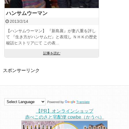
ハンサムウーマン
2013/2/14
【ハンサムウーマン】 『新島襄』が妻八重を評し
て 『生き方がハンサムだ』と表現し ＮＨＫの歴史
秘話ヒストリアにて この表...
記事を読む
スポンサーリンク
Powered by
Translate
【PR】オンラインショップ
赤べこのさと宅配便 cowbe（かうべ）