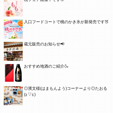
入口フードコートで桃のかき氷が新発売です🍑
蔵元販売のお知らせ📢
おすすめ地酒のご紹介🍶
◎濱文様(はまもんよう)コーナーより◎たおる
(≧▽≦)