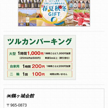
㈱鶴ヶ城会館
〒965-0873