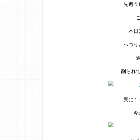
先週今
本日
へつり
削られ
実に１
今