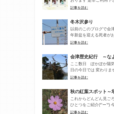
おります 是非ご利用下
記事を読む
冬木沢参り
以前のこのブログで会
年新盆を迎える死者がお
記事を読む
会津歴史紀行 ～な
ここ数日 ぽかぽか陽気に 
日の今日では 変わりません
記事を読む
秋の紅葉スポット～
これからどんどん見ごろ
ひとつをご紹介(*'ー'*) 
記事を読む