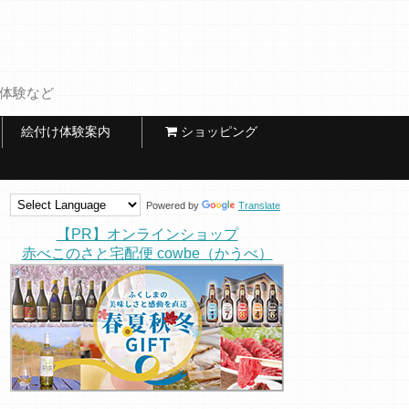
け体験など
絵付け体験案内
ショッピング
Powered by
Translate
【PR】オンラインショップ
赤べこのさと宅配便 cowbe（かうべ）