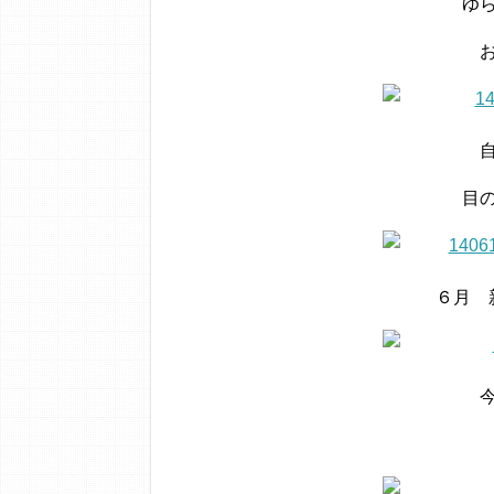
ゆ
目
６月 