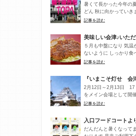
暑くて長かった今年の夏
どん 秋に向かっていきま
記事を読む
美味しい会津♪いただき
５月も中盤になり 気温
ないように しっかり食べ
記事を読む
『いまこそ灯せ 会
2月12日～2月13日 
をメイン会場として開催さ
記事を読む
入口フードコートより
だんだんと暑くなって