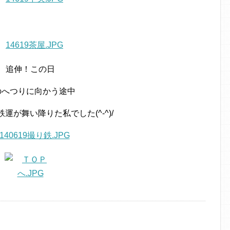
追伸！この日
のへつりに向かう途中
運が舞い降りた私でした(^-^)/