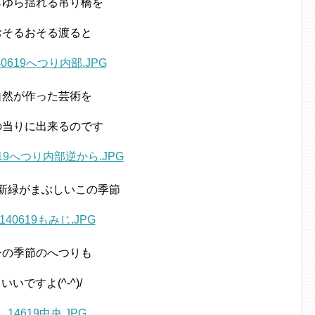
らゆら揺れる吊り橋を
おそるおそる渡ると
自然が作った芸術を
の当りに出来るのです
新緑がまぶしいこの季節
今の季節のへつりも
いいですよ(^-^)/