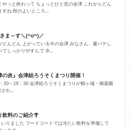
 やっと終わって ちょっとひと息の会津 これからどん
すね 秋のよいところ...
ま～す＼(^o^)／
がどんどん 上がっている今の会津 みなさん、夏バテし
てしっかりやすんで 水...
津の炎』会津絵ろうそくまつり開催！
17：30～19：30 会津絵ろうそくまつりが鶴ヶ城・御薬園
れ...
飲料のご紹介🎐
まいりました フードコートでは冷たい飲料を準備して