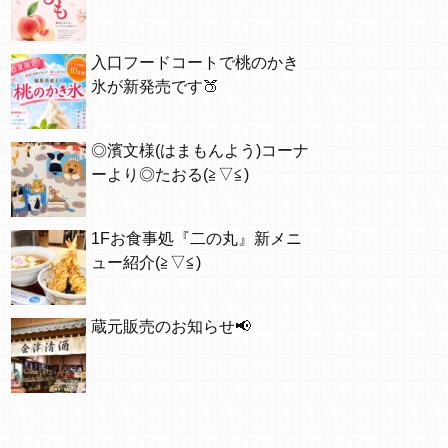
入口フードコートで桃のかき
氷が新発売です🍑
◎濱文様(はまもんよう)コーナ
ーより◎たおる(≧▽≦)
1Fお食事処『二の丸』新メニ
ュー紹介(≧▽≦)
蔵元販売のお知らせ📢