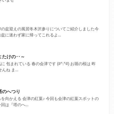
さいませ
津の盆迎えの風習冬木沢参りについてご紹介しました今
盆に迷わず家に帰ってこれるよ...
よたけの‥～
包まれている 春の会津です (#^.^#) お堀の桜は 昨
ね ま...
塔のへつり
を向かえる 会津の紅葉♪ 今回も会津の紅葉スポットの
今回は『塔のへ...