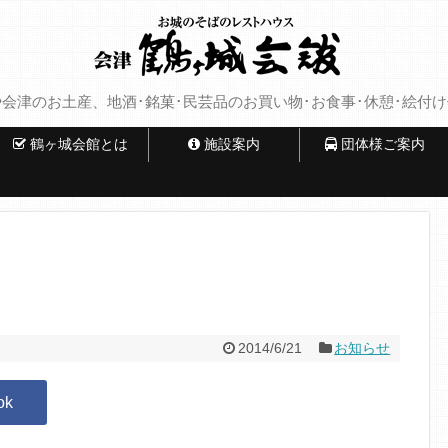
会津のお土産、地酒･銘菓･民芸品のお買い物･お食事･休憩･絵付
鶴ヶ城会館とは
施設案内
団体様ご案内
2014/6/21
お知らせ