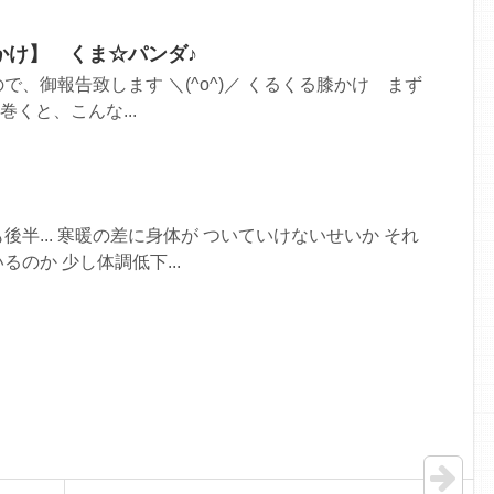
かけ】 くま☆パンダ♪
、御報告致します ＼(^o^)／ くるくる膝かけ まず
巻くと、こんな...
半... 寒暖の差に身体が ついていけないせいか それ
のか 少し体調低下...