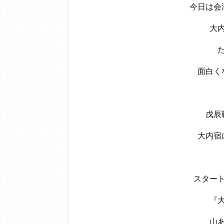
今日は会
大
面白く
戊辰
大内宿
スター
『
山