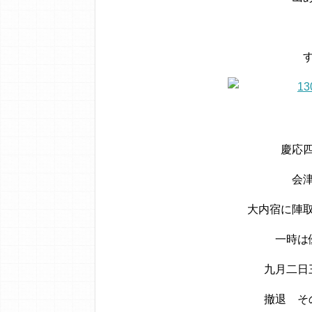
慶応
会
大内宿に陣
一時は
九月二日
撤退 そ