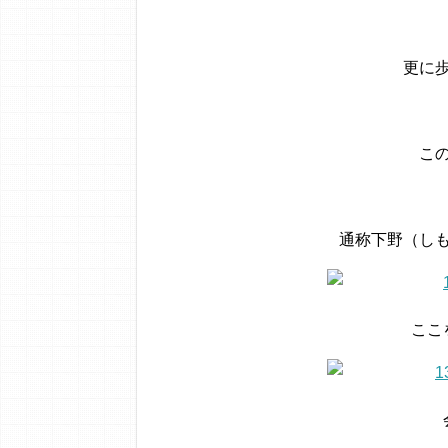
更に
こ
通称下野（し
ここ