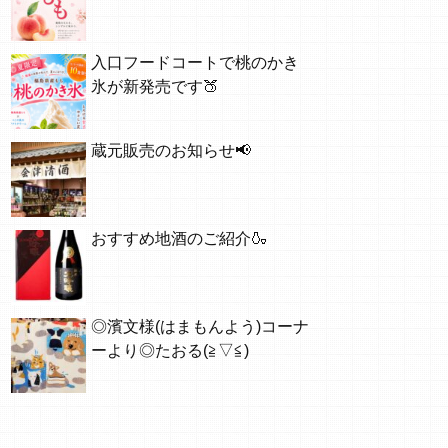
入口フードコートで桃のかき
氷が新発売です🍑
蔵元販売のお知らせ📢
おすすめ地酒のご紹介🍶
◎濱文様(はまもんよう)コーナ
ーより◎たおる(≧▽≦)