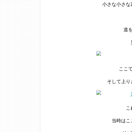
小さな小さな
道
ここ
そして上り
こ
当時はこ