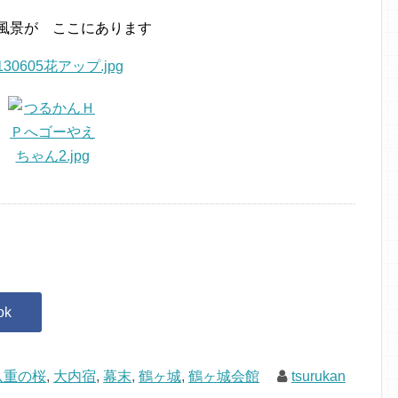
風景が ここにあります
八重の桜
,
大内宿
,
幕末
,
鶴ヶ城
,
鶴ヶ城会館
tsurukan