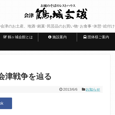
会津のお土産、地酒･銘菓･民芸品のお買い物･お食事･休憩･絵付
鶴ヶ城会館とは
施設案内
団体様ご案内
会津戦争を辿る
2013/6/6
お知らせ