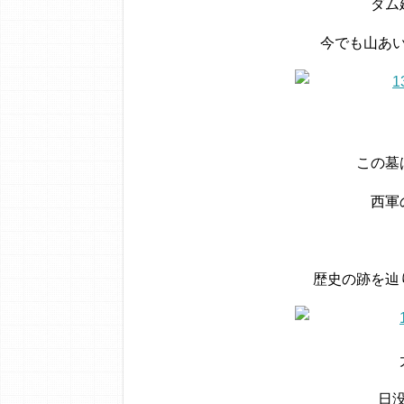
ダム
今でも山あ
この墓
西軍
歴史の跡を辿
日