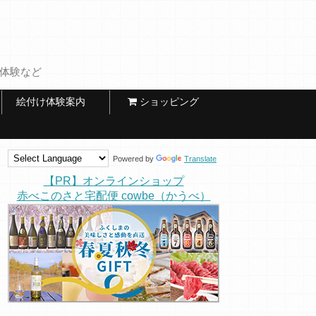
け体験など
絵付け体験案内
ショッピング
Powered by
Translate
【PR】オンラインショップ
赤べこのさと宅配便 cowbe（かうべ）