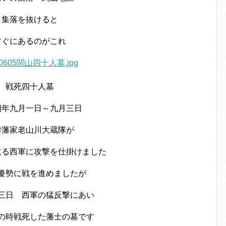
集落を抜けると
すぐにあるのがこれ
戦死四十人墓
四年九月一日～九月三日
津藩家老山川大蔵隊が
取る西軍に攻撃を仕掛けました
優勢に戦を進めましたが
三日 西軍の猛反撃にあい
の時戦死した藩士の墓です