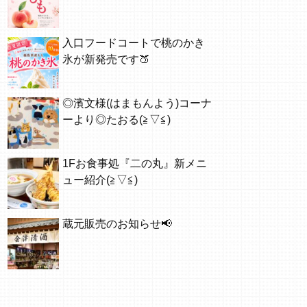
入口フードコートで桃のかき
氷が新発売です🍑
◎濱文様(はまもんよう)コーナ
ーより◎たおる(≧▽≦)
1Fお食事処『二の丸』新メニ
ュー紹介(≧▽≦)
蔵元販売のお知らせ📢