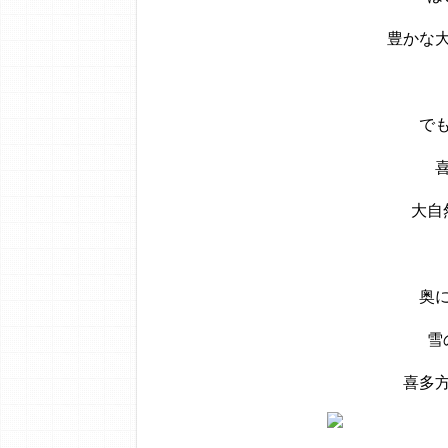
豊かな
で
大自
奥
雪
喜多