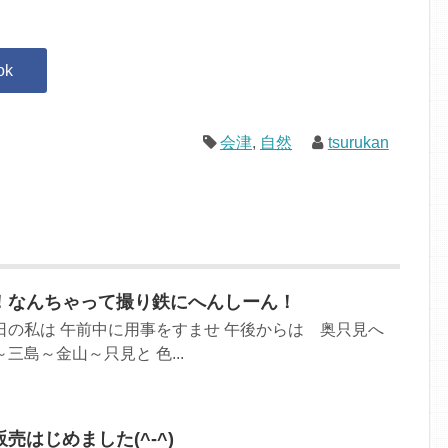
会津
,
自然
tsurukan
！なんちゃって撮り鉄にへんしーん！
日の私は 午前中に用事をすませ 午後からは 奥只見へ
三島～金山～只見と 色...
売はじめました(^-^)