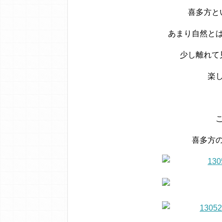
喜多方と
あまり自然と
少し離れて
楽
喜多方