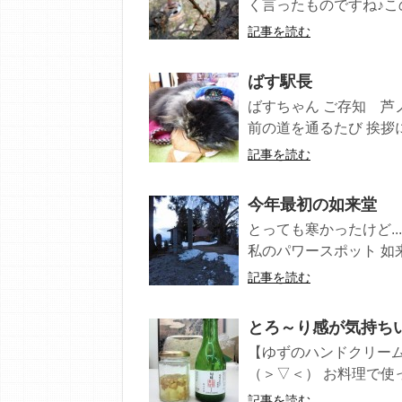
く言ったものですね♪この
記事を読む
ばす駅長
ばすちゃん ご存知 芦
前の道を通るたび 挨拶に
記事を読む
今年最初の如来堂
とっても寒かったけど..
私のパワースポット 如来堂
記事を読む
とろ～り感が気持ち
【ゆずのハンドクリーム
（＞▽＜） お料理で使っ
記事を読む