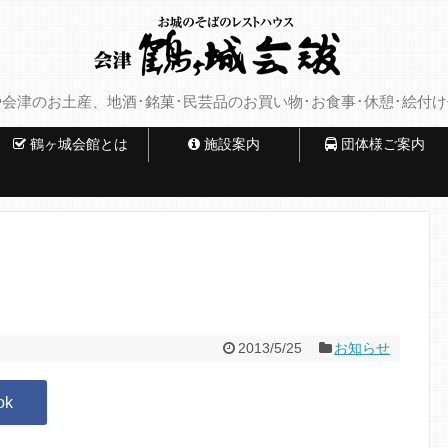
会津のお土産、地酒･銘菓･民芸品のお買い物･お食事･休憩･絵付
鶴ヶ城会館とは
施設案内
団体様ご案内
2013/5/25
お知らせ