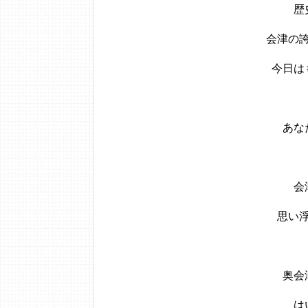
歴
会津の
今日は
あな
会
思い
奥会
は