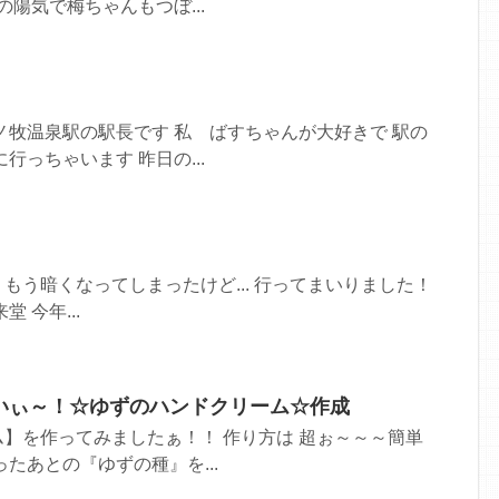
陽気で梅ちゃんもつぼ...
ノ牧温泉駅の駅長です 私 ばすちゃんが大好きで 駅の
行っちゃいます 昨日の...
. もう暗くなってしまったけど... 行ってまいりました！
 今年...
いぃ～！☆ゆずのハンドクリーム☆作成
】を作ってみましたぁ！！ 作り方は 超ぉ～～～簡単
たあとの『ゆずの種』を...