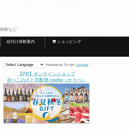
け体験など
絵付け体験案内
ショッピング
Powered by
Translate
【PR】オンラインショップ
赤べこのさと宅配便 cowbe（かうべ）