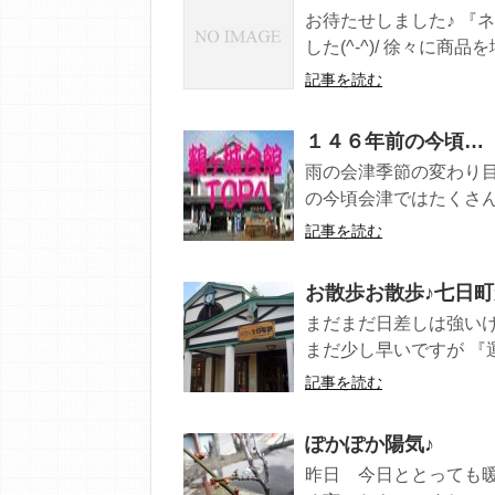
お待たせしました♪ 『
した(^-^)/ 徐々に商品
記事を読む
１４６年前の今頃…
雨の会津季節の変わり
の今頃会津ではたくさん
記事を読む
お散歩お散歩♪七日町か
まだまだ日差しは強いけ
まだ少し早いですが 『運
記事を読む
ぽかぽか陽気♪
昨日 今日ととっても暖