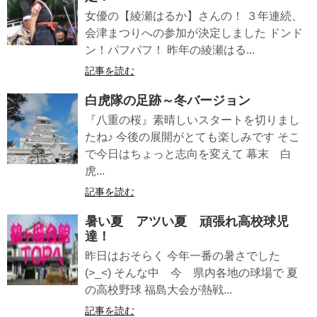
女優の【綾瀬はるか】さんの！ ３年連続、
会津まつりへの参加が決定しました ドンド
ン！パフパフ！ 昨年の綾瀬はる...
記事を読む
白虎隊の足跡～冬バージョン
『八重の桜』素晴しいスタートを切りまし
たね♪ 今後の展開がとても楽しみです そこ
で今日はちょっと志向を変えて 幕末 白
虎...
記事を読む
暑い夏 アツい夏 頑張れ高校球児
達！
昨日はおそらく 今年一番の暑さでした
(>_<) そんな中 今 県内各地の球場で 夏
の高校野球 福島大会が熱戦...
記事を読む