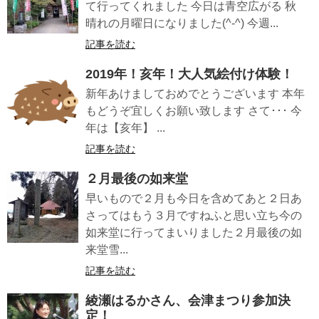
て行ってくれました 今日は青空広がる 秋
晴れの月曜日になりました(^-^) 今週...
記事を読む
2019年！亥年！大人気絵付け体験！
新年あけましておめでとうございます 本年
もどうぞ宜しくお願い致します さて･･･ 今
年は【亥年】 ...
記事を読む
２月最後の如来堂
早いもので２月も今日を含めてあと２日あ
さってはもう３月ですねふと思い立ち今の
如来堂に行ってまいりました２月最後の如
来堂雪...
記事を読む
綾瀬はるかさん、会津まつり参加決
定！