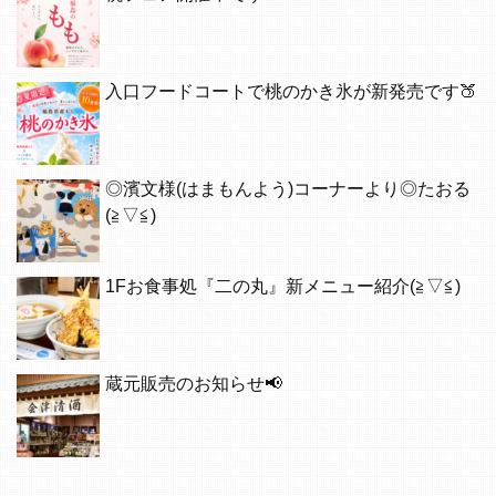
入口フードコートで桃のかき氷が新発売です🍑
◎濱文様(はまもんよう)コーナーより◎たおる
(≧▽≦)
1Fお食事処『二の丸』新メニュー紹介(≧▽≦)
蔵元販売のお知らせ📢