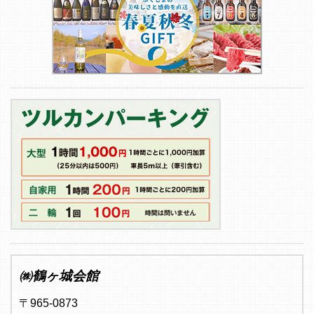
㈱鶴ヶ城会館
〒965-0873