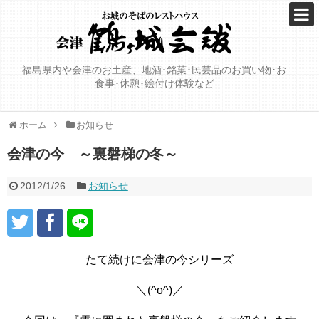
福島県内や会津のお土産、地酒･銘菓･民芸品のお買い物･お
食事･休憩･絵付け体験など
ホーム
お知らせ
会津の今 ～裏磐梯の冬～
2012/1/26
お知らせ
たて続けに会津の今シリーズ
＼(^o^)／