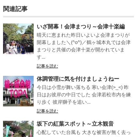
関連記事
いざ開幕！会津まつり～会津十楽編
晴天に恵まれた昨日いよいよ会津まつりが
開幕しました＼(^o^)／鶴ヶ城本丸では会津
まつりと共催の会津十楽が開かれていま
す...
記事を読む
体調管理に気を付けましょうねー
今日は小雪が舞い落ちる 寒い会津(>_<) 昨
日はお彼岸の中日でした 会津若松市内を練
り歩く 彼岸獅子を追い...
記事を読む
坂下の紅葉スポット～立木観音
心配していた台風も 大きな被害が無く去っ