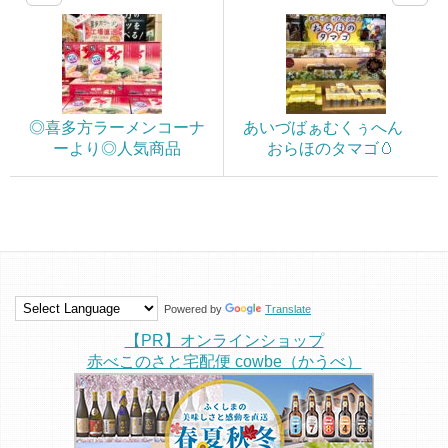
◎喜多方ラーメンコーナ
あいづばぁむくぅへん
ーより◎人気商品
おらほのタマゴ🥚
Powered by
Translate
【PR】オンラインショップ
赤べこのさと宅配便 cowbe（かうべ）