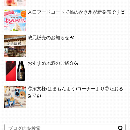
入口フードコートで桃のかき氷が新発売です🍑
蔵元販売のお知らせ📢
おすすめ地酒のご紹介🍶
◎濱文様(はまもんよう)コーナーより◎たおる
(≧▽≦)