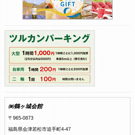
㈱鶴ヶ城会館
〒965-0873
福島県会津若松市追手町4-47