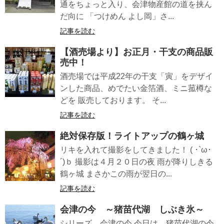
通をちょっと入り、会津物産館の道を挟ん
だ向に 「つけめん よし岡」さ...
記事を読む
【酒売場より】お正月・干支の商品販
売中！
酒売場では平成22年の干支「寅」をデザイ
ンした商品、めでたい金箔酒、ミニ菰樽な
どを 販売しております。 そ...
記事を読む
絶対保存版！ライトアップの鶴ヶ城
リキを入れて撮影をしてきました！ ( ･`ω･
´)ｂ 撮影は４月２０日の夜 雨が降りしきる
鶴ヶ城 まさかこの雨が翌日の...
記事を読む
会津の今 ～猪苗代湖 しぶき氷～
シリーズ 会津の今 今日は 猪苗代湖の今