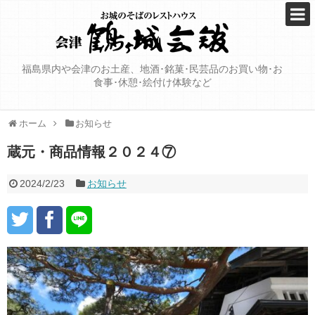
福島県内や会津のお土産、地酒･銘菓･民芸品のお買い物･お
食事･休憩･絵付け体験など
ホーム
お知らせ
蔵元・商品情報２０２４⑦
2024/2/23
お知らせ