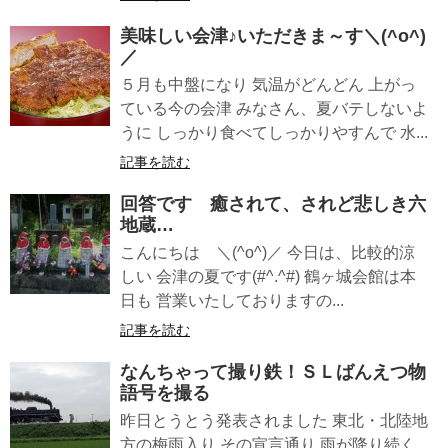
美味しい会津♪いただきま～す＼(^o^)
／
５月も中盤になり 気温がどんどん 上がっ
ている今の会津 みなさん、夏バテしないよ
うに しっかり食べてしっかりやすんで 水...
記事を読む
回答です 癒されて、されど悲しき六
地蔵…
こんにちは ＼(^o^)／ 今日は、比較的涼
しい 会津の夏です(#^.^#) 鶴ヶ城会館は本
日も 営業いたしておりますの...
記事を読む
なんちゃって撮り鉄！ＳＬばんえつ物
語号を撮る
昨日とうとう発表されました 東北・北陸地
方の梅雨入り その宣言通り 雨が降り続く