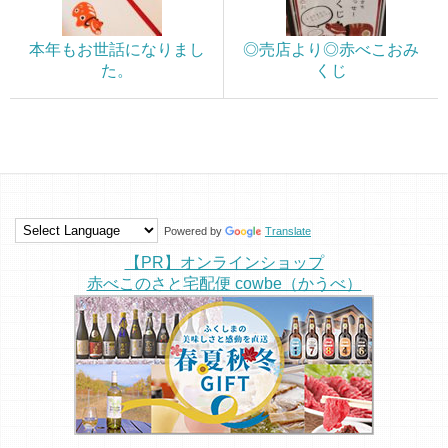
本年もお世話になりまし
◎売店より◎赤べこおみ
た。
くじ
Powered by
Translate
【PR】オンラインショップ
赤べこのさと宅配便 cowbe（かうべ）