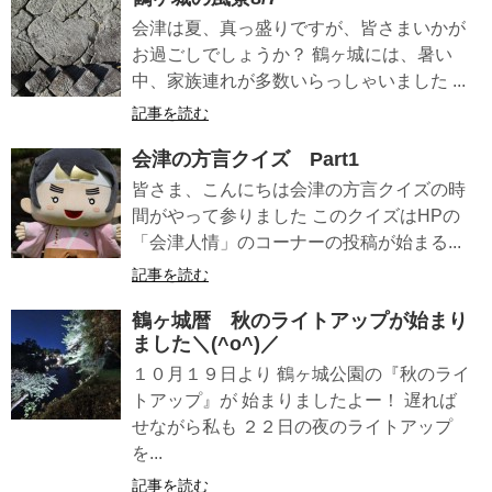
会津は夏、真っ盛りですが、皆さまいかが
お過ごしでしょうか？ 鶴ヶ城には、暑い
中、家族連れが多数いらっしゃいました ...
記事を読む
会津の方言クイズ Part1
皆さま、こんにちは会津の方言クイズの時
間がやって参りました このクイズはHPの
「会津人情」のコーナーの投稿が始まる...
記事を読む
鶴ヶ城暦 秋のライトアップが始まり
ました＼(^o^)／
１０月１９日より 鶴ヶ城公園の『秋のライ
トアップ』が 始まりましたよー！ 遅れば
せながら私も ２２日の夜のライトアップ
を...
記事を読む