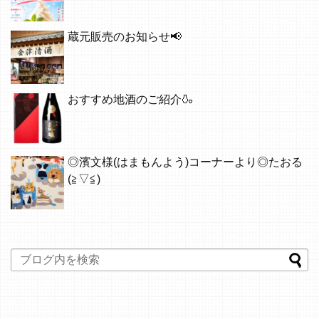
蔵元販売のお知らせ📢
おすすめ地酒のご紹介🍶
◎濱文様(はまもんよう)コーナーより◎たおる
(≧▽≦)