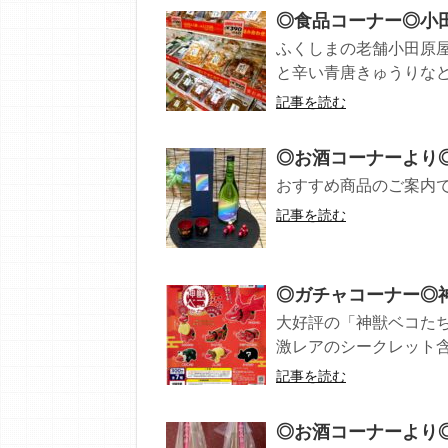
◎食品コーナー◎小田
ふくしまの老舗小田原
と辛い青唐きゅうりなど、
記事を読む
◎お酒コーナーより
おすすめ商品のご案内です
記事を読む
◎ガチャコーナー◎神
大好評の「神獣ベコた
激レアのシークレット含め
記事を読む
◎お酒コーナーより