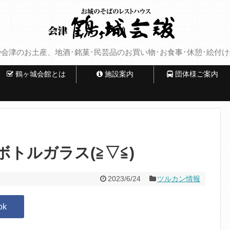
会津のお土産、地酒･銘菓･民芸品のお買い物･お食事･休憩･絵付
鶴ヶ城会館とは
施設案内
団体様ご案内
トルガラス(≧▽≦)
2023/6/24
ツルカン情報