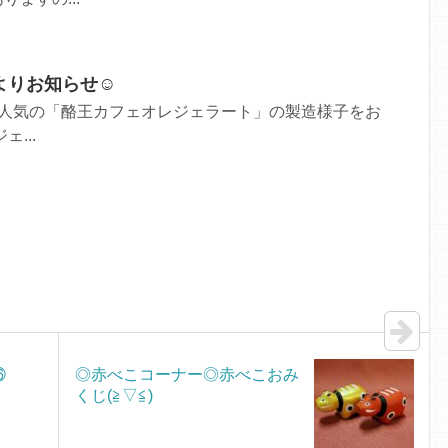
よりお知らせ☺
番人気の「酪王カフェオレジェラート」の製造様子をお
...
⑯
◎赤べこコーナー◎赤べこおみ
くじ(≧▽≦)