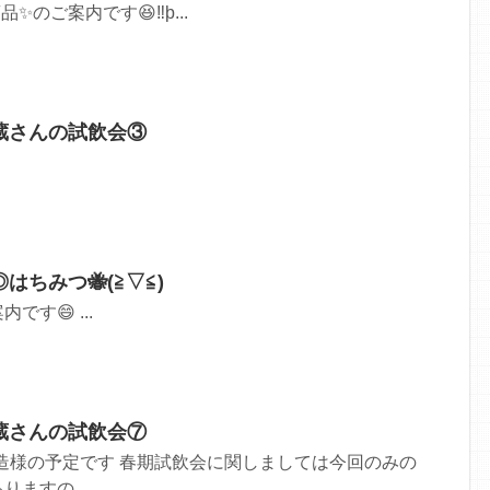
のご案内です😆‼þ...
蔵さんの試飲会③
ちみつ🐝(≧▽≦)
です😄 ...
蔵さんの試飲会⑦
宗酒造様の予定です 春期試飲会に関しましては今回のみの
ますの...