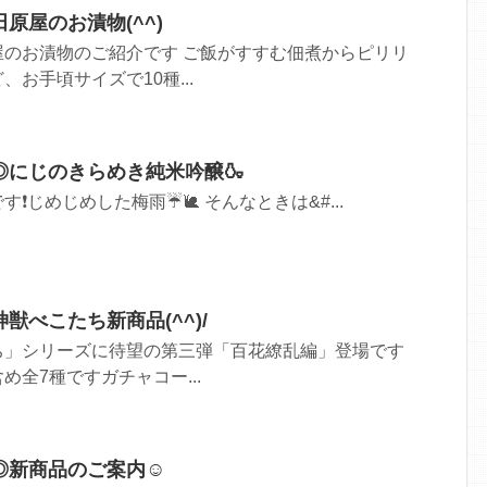
原屋のお漬物(^^)
屋のお漬物のご紹介です ご飯がすすむ佃煮からピリリ
お手頃サイズで10種...
◎にじのきらめき純米吟醸🍶
❗じめじめした梅雨☔🐌 そんなときは&#...
獣べこたち新商品(^^)/
ち」シリーズに待望の第三弾「百花繚乱編」登場です
全7種ですガチャコー...
◎新商品のご案内☺