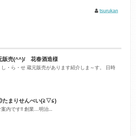
tsurukan
販売(^^)/ 花春酒造様
し・ら・せ 蔵元販売があります紹介しま～す。 日時
たまりせんべい(≧▽≦)
内です‼️ 創業…明治...