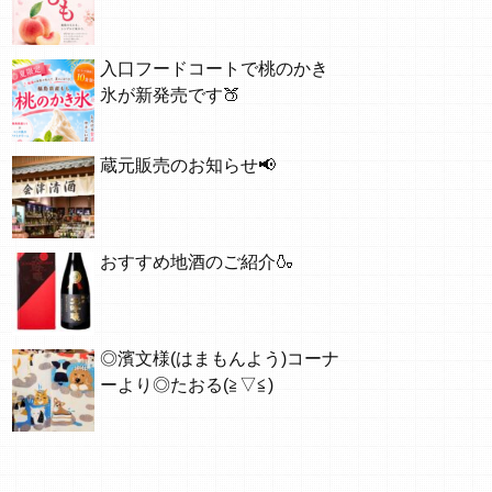
入口フードコートで桃のかき
氷が新発売です🍑
蔵元販売のお知らせ📢
おすすめ地酒のご紹介🍶
◎濱文様(はまもんよう)コーナ
ーより◎たおる(≧▽≦)