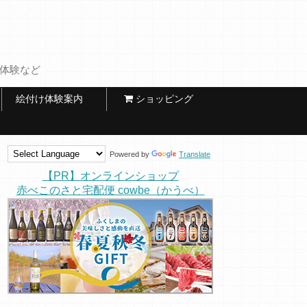
け体験など
絵付け体験案内
ショッピング
Powered by
Translate
【PR】オンラインショップ
赤べこのさと宅配便 cowbe（かうべ）