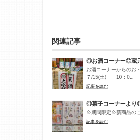
関連記事
◎お酒コーナー◎蔵元
お酒コーナーからのお・
７/15(土) 10：0...
記事を読む
◎菓子コーナーより◎
💠期間限定💠新商品のご案
記事を読む