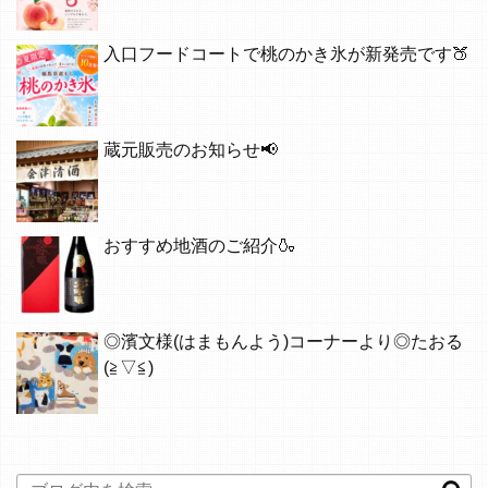
入口フードコートで桃のかき氷が新発売です🍑
蔵元販売のお知らせ📢
おすすめ地酒のご紹介🍶
◎濱文様(はまもんよう)コーナーより◎たおる
(≧▽≦)