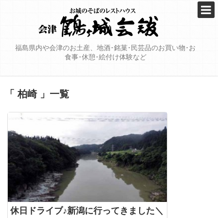
福島県内や会津のお土産、地酒･銘菓･民芸品のお買い物･お
食事･休憩･絵付け体験など
「 柏崎 」一覧
休日ドライブ♪新潟に行ってきました＼