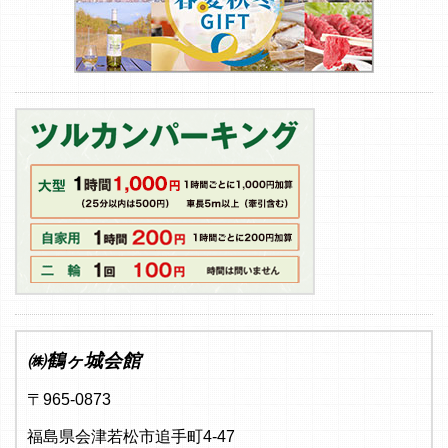
㈱鶴ヶ城会館
〒965-0873
福島県会津若松市追手町4-47