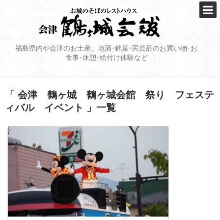
福島県内や会津のお土産、地酒･銘菓･民芸品のお買い物･お
食事･休憩･絵付け体験など
「 会津 鶴ヶ城 鶴ヶ城会館 祭り フェステ
ィバル イベント 」一覧