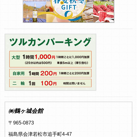
㈱鶴ヶ城会館
〒965-0873
福島県会津若松市追手町4-47