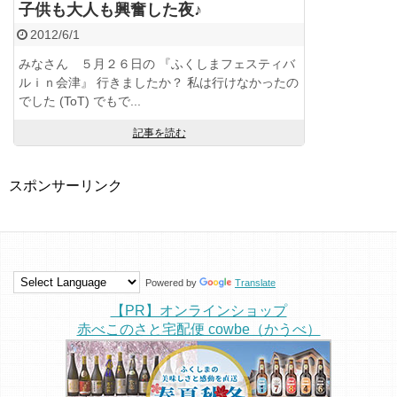
子供も大人も興奮した夜♪
2012/6/1
みなさん ５月２６日の 『ふくしまフェスティバ
ルｉｎ会津』 行きましたか？ 私は行けなかったの
でした (ToT) でもで...
記事を読む
スポンサーリンク
Powered by
Translate
【PR】オンラインショップ
赤べこのさと宅配便 cowbe（かうべ）