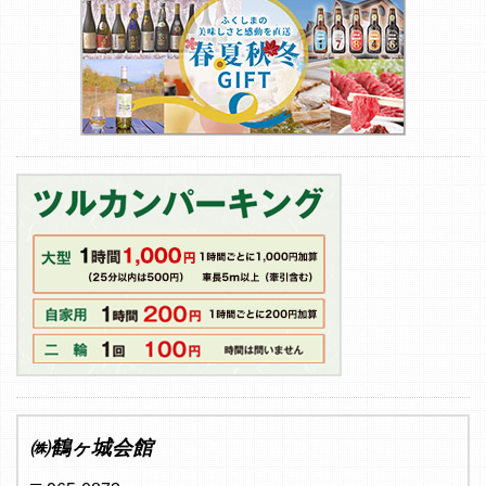
㈱鶴ヶ城会館