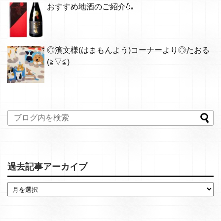
おすすめ地酒のご紹介🍶
◎濱文様(はまもんよう)コーナーより◎たおる
(≧▽≦)
過去記事アーカイブ