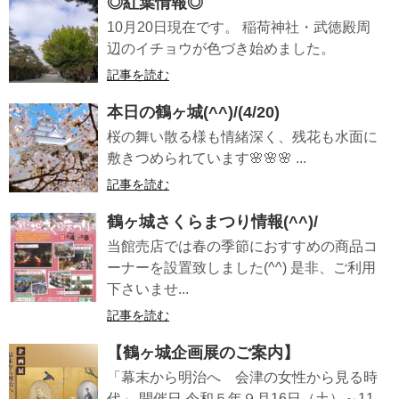
◎紅葉情報◎
10月20日現在です。 稲荷神社・武徳殿周
辺のイチョウが色づき始めました。
記事を読む
本日の鶴ヶ城(^^)/(4/20)
桜の舞い散る様も情緒深く、残花も水面に
敷きつめられています🌸🌸🌸 ...
記事を読む
鶴ヶ城さくらまつり情報(^^)/
当館売店では春の季節におすすめの商品コ
ーナーを設置致しました(^^) 是非、ご利用
下さいませ...
記事を読む
【鶴ヶ城企画展のご案内】
「幕末から明治へ 会津の女性から見る時
代」 開催日 令和５年９月16日（土）～11