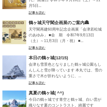
月5日...
記事を読む
鶴ヶ城天守閣企画展のご案内🏯
天守閣再建60周年記念企画展「会津若松城
のあゆみ」 ■会 期 令和7年9月13日
（土）～11月3日（月・祝） ■...
記事を読む
本日の鶴ヶ城(12/15)
会津も雪景色となりました鶴ヶ城公園もし
んしんと雪が降っています 本丸では、雪の
重さで木が折れないように、...
記事を読む
真夏の鶴ヶ城( ^^)
今日の鶴ヶ城です青空と鶴ヶ城、白い雲が
織りなす夏のコントラスト、綺麗です