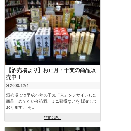
【酒売場より】お正月・干支の商品販
売中！
2009/12/4
酒売場では平成22年の干支「寅」をデザインした
商品、めでたい金箔酒、ミニ菰樽などを 販売して
おります。 そ...
記事を読む