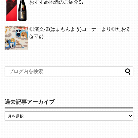
おすすめ地酒のご紹介🍶
◎濱文様(はまもんよう)コーナーより◎たおる
(≧▽≦)
過去記事アーカイブ