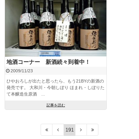
地酒コーナー 新酒続々到着中！
2009/11/23
ひやおろしが出たと思ったら、もう21BYの新酒の
発売です。 大和川・今朝しぼり ほまれ・しぼりた
て本醸造生原酒 ...
記事を読む
191