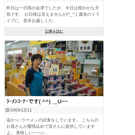
昨日は一日雨の会津でしたが、今日は穏やかな天
気です。 お日様は見えませんが(^_^;) 週末のドラ
イブに、是非お越しくだ...
記事を読む
ﾗｰﾒﾝｺｰﾅｰです( ^^) ＿U~~
2009/12/11
温か~いラーメンの試食をしています。 こちらの
お母さんが愛情込めて皆さんに提供しています
よ。 美味しい~~~♪♪...