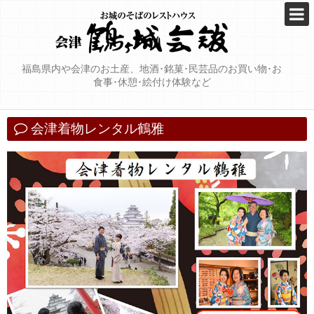
福島県内や会津のお土産、地酒･銘菓･民芸品のお買い物･お
食事･休憩･絵付け体験など
会津着物レンタル鶴雅