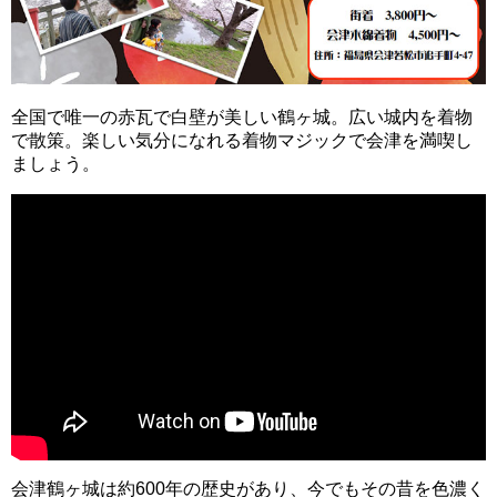
全国で唯一の赤瓦で白壁が美しい鶴ヶ城。広い城内を着物
で散策。楽しい気分になれる着物マジックで会津を満喫し
ましょう。
会津鶴ヶ城は約600年の歴史があり、今でもその昔を色濃く