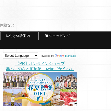
け体験など
絵付け体験案内
ショッピング
Powered by
Translate
【PR】オンラインショップ
赤べこのさと宅配便 cowbe（かうべ）