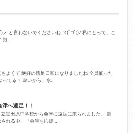
´)ノ と言わないでくださいね ヾ(ﾟ□ﾟ;)ﾉ 私にとって、こ
...
もよくて 絶好の遠足日和になりましたね 全員揃った
ってる？ 暑いから、水...
会津へ遠足！！
須町立黒田原中学校から会津に遠足に来られました。 震
される中、『会津を応援...