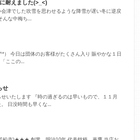
耐えました(>_<)
い会津でした吹雪を思わせるような降雪が遅い冬に逆戻
そんな中梅ち...
_^*） 今日は団体のお客様がたくさん入り 賑やかな１日
「ここの...
らせ
らせいたします 『時の過ぎるのは早いもので、１１月
 日没時間も早くな...
松市)★★★ 創業 明治10年 代表銘柄 薫鷹 当店お