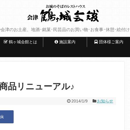
会津のお土産、地酒･銘菓･民芸品のお買い物･お食事･休憩･絵付
鶴ヶ城会館とは
施設案内
団体様ご案内
商品リニューアル♪
2014/1/9
お知らせ