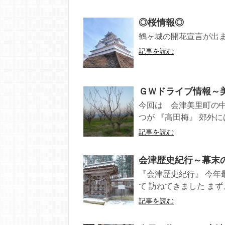
◎桜情報◎
鶴ヶ城の開花宣言が出ま
記事を読む
ＧＷドライブ情報～
今回は 会津美里町の中
つが 『高田梅』 郊外に
記事を読む
会津歴史紀行～幕末
『会津歴史紀行』 今年
て 訪ねてきました まず
記事を読む