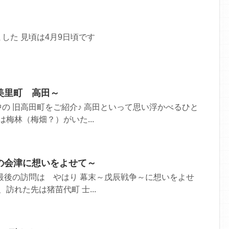
した 見頃は4月9日頃です
美里町 高田～
の 旧高田町をご紹介♪ 高田といって思い浮かべるひと
は梅林（梅畑？）がいた...
の会津に想いをよせて～
最後の訪問は やはり 幕末～戊辰戦争～に想いをよせ
、訪れた先は猪苗代町 士...