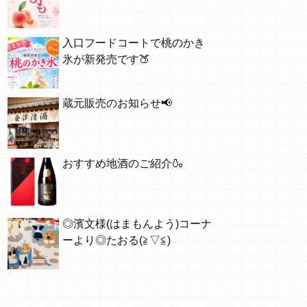
入口フードコートで桃のかき
氷が新発売です🍑
蔵元販売のお知らせ📢
おすすめ地酒のご紹介🍶
◎濱文様(はまもんよう)コーナ
ーより◎たおる(≧▽≦)