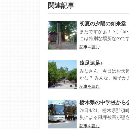
関連記事
初夏の夕陽の如来堂
またですかぁ！ヽ( ･`ω･
こは特別な場所なのです 飽
記事を読む
遠足遠足♪
みなさん 今日はお天気
かな？ みんな、帽子かぶ
記事を読む
栃木県の中学校から
昨日4/21、栃木県那
災による風評被害が懸念
記事を読む