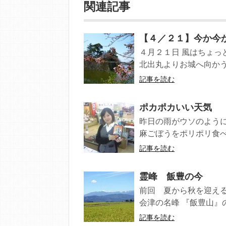
関連記事
【４／２１】今か今か
４月２１日 風はちょっと
北出丸よりお城へ向かう道
記事を読む
ポカポカいい天気
昨日の雨がウソのよう
麻ごぼうをポリポリ食べ
記事を読む
霊峰 飯豊の今
前回 夏から秋を迎える
会津の名峰 『飯豊山』の今
記事を読む