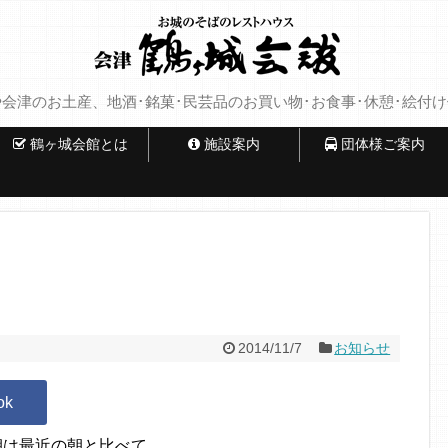
会津のお土産、地酒･銘菓･民芸品のお買い物･お食事･休憩･絵付
鶴ヶ城会館とは
施設案内
団体様ご案内
2014/11/7
お知らせ
朝は最近の朝と比べて