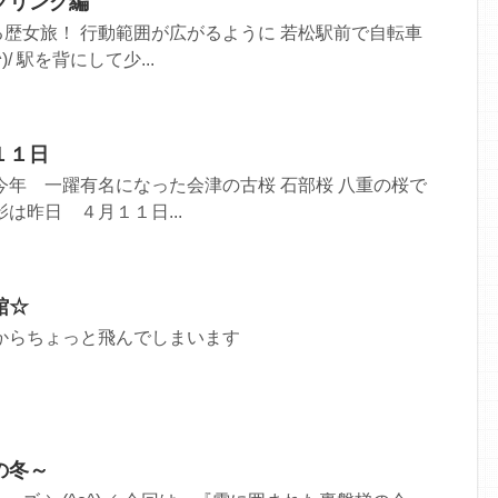
クリング編
歴女旅！ 行動範囲が広がるように 若松駅前で自転車
)/ 駅を背にして少...
１１日
今年 一躍有名になった会津の古桜 石部桜 八重の桜で
は昨日 ４月１１日...
館☆
からちょっと飛んでしまいます
が、
の冬～