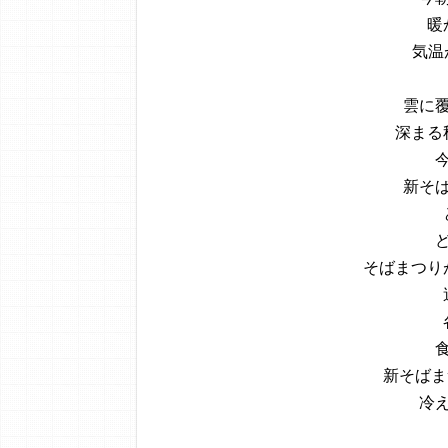
暖
気温
雲に
深まる
新そ
そばまつり
新そばま
冷