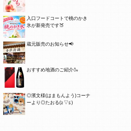
入口フードコートで桃のかき
氷が新発売です🍑
蔵元販売のお知らせ📢
おすすめ地酒のご紹介🍶
◎濱文様(はまもんよう)コーナ
ーより◎たおる(≧▽≦)