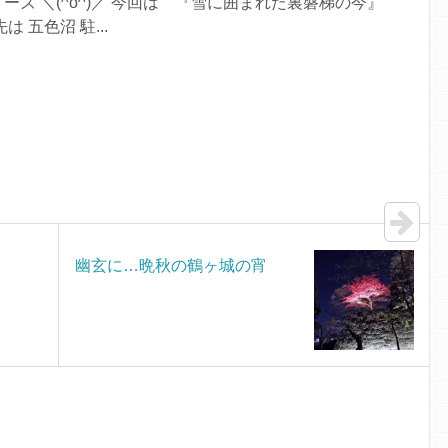
ズ ＼(^o^)／ 今回は 『雪に囲まれた裏磐梯の今』
 五色沼 駐...
幽玄に…晩秋の鶴ヶ城の宵