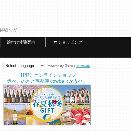
け体験など
絵付け体験案内
ショッピング
Powered by
Translate
【PR】オンラインショップ
赤べこのさと宅配便 cowbe（かうべ）