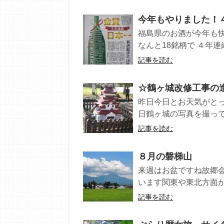
今年もやりました！
福島県のお酒が今年も快
なんと18銘柄で ４年連続
記事を読む
☆鶴ヶ城改修工事の
昨日今日とお天気がと
日鶴ヶ城の写真を撮って
記事を読む
８月の磐梯山
来週はお盆ですね故郷
います関東や東北方面か
記事を読む