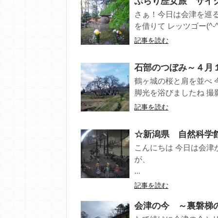
ぶらり歴女旅 サイ
さぁ！今日は会津を巡る
を借りて レッツゴー(^-^
記事を読む
石部のつぼみ～４月
鶴ヶ城の桜と肩を並べ 
脚光を浴びましたね 撮影
記事を読む
☆新潟県 自然科学
こんにちは 今日は会津
...
記事を読む
会津の今 ～裏磐梯