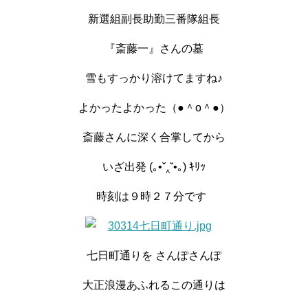
新選組副長助勤三番隊組長
『斎藤一』さんの墓
雪もすっかり溶けてますね♪
よかったよかった（●＾o＾●）
斎藤さんに深く合掌してから
いざ出発 (｡•ˇ‸ˇ•｡) ｷﾘｯ
時刻は９時２７分です
七日町通りを さんぽさんぽ
大正浪漫あふれるこの通りは