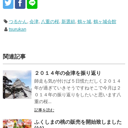
つるかん
,
会津
,
八重の桜
,
新選組
,
鶴ヶ城
,
鶴ヶ城会館
tsurukan
関連記事
２０１４年の会津を振り返り
師走も気が付けば５日慌ただしく２０１４
年が過ぎていきそうですねそこで今月は２
０１４年の振り返りをしたいと思います八
重の桜...
記事を読む
ふくしまの桃の販売を開始致しました