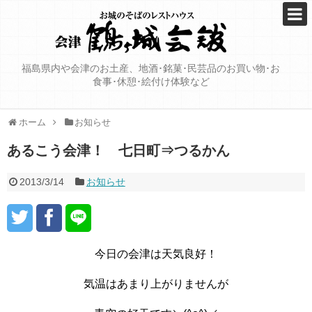
福島県内や会津のお土産、地酒･銘菓･民芸品のお買い物･お
食事･休憩･絵付け体験など
ホーム
お知らせ
あるこう会津！ 七日町⇒つるかん
2013/3/14
お知らせ
今日の会津は天気良好！
気温はあまり上がりませんが