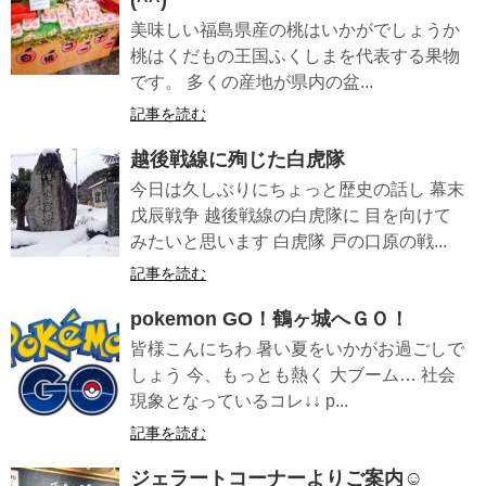
(^^)
美味しい福島県産の桃はいかがでしょうか
桃はくだもの王国ふくしまを代表する果物
です。 多くの産地が県内の盆...
記事を読む
越後戦線に殉じた白虎隊
今日は久しぶりにちょっと歴史の話し 幕末
戊辰戦争 越後戦線の白虎隊に 目を向けて
みたいと思います 白虎隊 戸の口原の戦...
記事を読む
pokemon GO！鶴ヶ城へＧＯ！
皆様こんにちわ 暑い夏をいかがお過ごしで
しょう 今、もっとも熱く 大ブーム… 社会
現象となっているコレ↓↓ p...
記事を読む
ジェラートコーナーよりご案内☺️