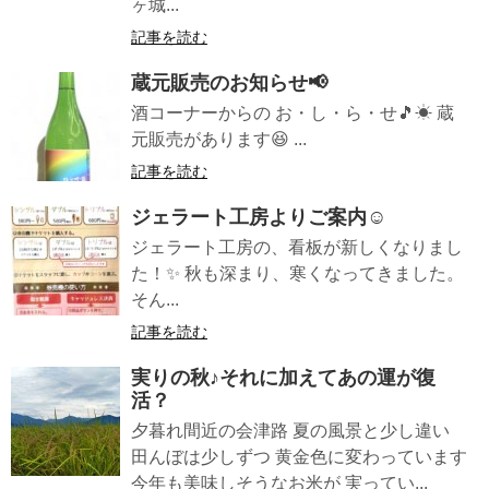
ヶ城...
記事を読む
蔵元販売のお知らせ📢
酒コーナーからの お・し・ら・せ🎵☀ 蔵
元販売があります😆 ...
記事を読む
ジェラート工房よりご案内☺️
ジェラート工房の、看板が新しくなりまし
た！✨ 秋も深まり、寒くなってきました。
そん...
記事を読む
実りの秋♪それに加えてあの運が復
活？
夕暮れ間近の会津路 夏の風景と少し違い
田んぼは少しずつ 黄金色に変わっています
今年も美味しそうなお米が 実ってい...