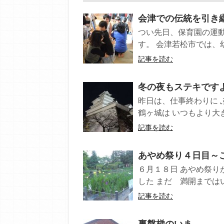
会津での伝統を引き
つい先日、保育園の運
す。 会津若松市では、幼
記事を読む
冬の夜もステキです
昨日は、仕事終わりに 
鶴ヶ城は いつもより大き
記事を読む
あやめ祭り４日目～
６月１８日 あやめ祭り
した まだ 満開まではい
記事を読む