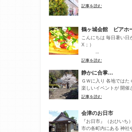
記事を読む
鶴ヶ城会館 ビアホー
こんにちは 毎日暑い日
...
記事を読む
静かに合掌…
ＧＷに入り 各地ではたく
楽しいイベントが 開催さ
記事を読む
会津のお日市
『お日市』（おひいち）
市の各町内にある 神社や