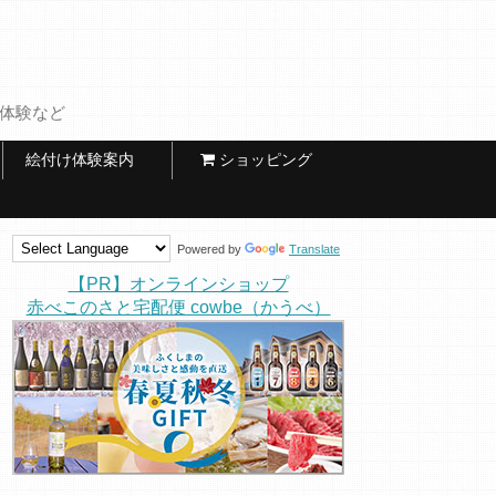
け体験など
絵付け体験案内
ショッピング
Powered by
Translate
【PR】オンラインショップ
赤べこのさと宅配便 cowbe（かうべ）