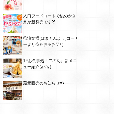
入口フードコートで桃のかき
氷が新発売です🍑
◎濱文様(はまもんよう)コーナ
ーより◎たおる(≧▽≦)
1Fお食事処『二の丸』新メニ
ュー紹介(≧▽≦)
蔵元販売のお知らせ📢