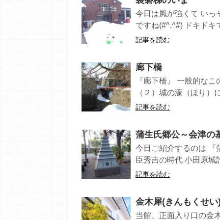
裏磐梯のいま
今日は風が強くて いっ
ですね(#^.^#) ドキドキ
記事を読む
廊下橋
『廊下橋』 一般的なこ
（２）城の濠（ほり）に
記事を読む
蒲生氏郷公～会津の
今日ご紹介するのは 『
臣秀吉の時代 小田原城討
記事を読む
金木犀(きんもくせい)の
当館、正面入り口の金木犀