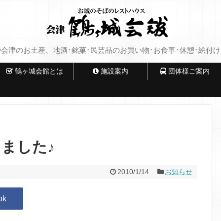
会津のお土産、地酒･銘菓･民芸品のお買い物･お食事･休憩･絵付
鶴ヶ城会館とは
施設案内
団体様ご案内
ました♪
2010/1/14
お知らせ