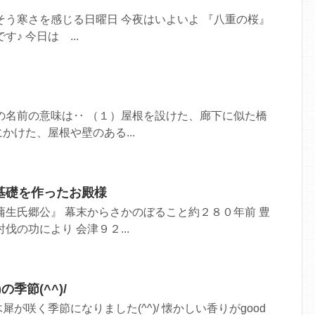
そう寒さを感じる日曜日 今夜はいよいよ 『八重の桜』
です♪ 今日は ...
の名前の意味は‥ （１）屋根を設けた、廊下に似た橋
かけた、屋根や壁のある...
基礎を作ったお殿様
蒲生氏郷公』 幕末からさかのぼること約２８０年前 豊
伐の功により 会津９２...
季節(^^)/
が咲く季節になりました(^^)/ 懐かしい香りがgood