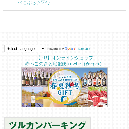
べこぷら(≧▽≦)
Powered by
Translate
【PR】オンラインショップ
赤べこのさと宅配便 cowbe（かうべ）