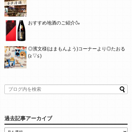
おすすめ地酒のご紹介🍶
◎濱文様(はまもんよう)コーナーより◎たおる
(≧▽≦)
過去記事アーカイブ