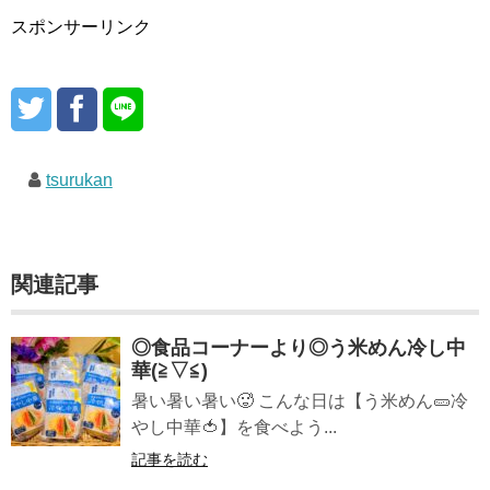
スポンサーリンク
tsurukan
関連記事
◎食品コーナーより◎う米めん冷し中
華(≧▽≦)
暑い暑い暑い🥵 こんな日は【う米めん🥒冷
やし中華🍅】を食べよう...
記事を読む