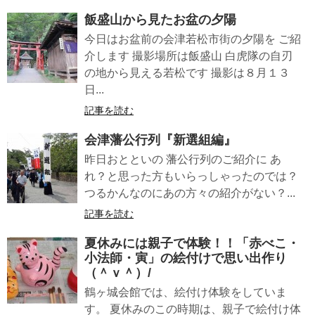
飯盛山から見たお盆の夕陽
今日はお盆前の会津若松市街の夕陽を ご紹
介します 撮影場所は飯盛山 白虎隊の自刃
の地から見える若松です 撮影は８月１３
日...
記事を読む
会津藩公行列『新選組編』
昨日おとといの 藩公行列のご紹介に あ
れ？と思った方もいらっしゃったのでは？
つるかんなのにあの方々の紹介がない？...
記事を読む
夏休みには親子で体験！！「赤べこ・
小法師・寅」の絵付けで思い出作り
（＾ｖ＾）/
鶴ヶ城会館では、絵付け体験をしていま
す。 夏休みのこの時期は、親子で絵付け体