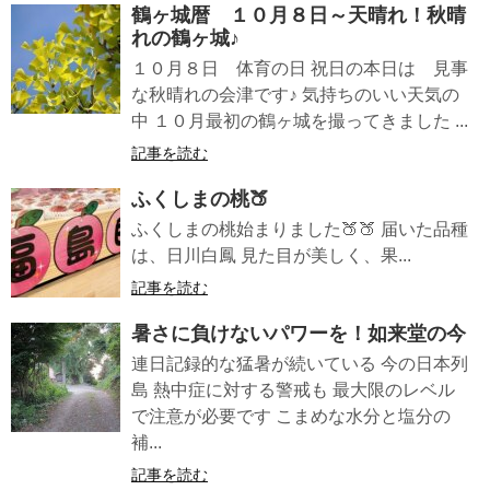
鶴ヶ城暦 １０月８日～天晴れ！秋晴
れの鶴ヶ城♪
１０月８日 体育の日 祝日の本日は 見事
な秋晴れの会津です♪ 気持ちのいい天気の
中 １０月最初の鶴ヶ城を撮ってきました ...
記事を読む
ふくしまの桃🍑
ふくしまの桃始まりました🍑🍑 届いた品種
は、日川白鳳 見た目が美しく、果...
記事を読む
暑さに負けないパワーを！如来堂の今
連日記録的な猛暑が続いている 今の日本列
島 熱中症に対する警戒も 最大限のレベル
で注意が必要です こまめな水分と塩分の
補...
記事を読む