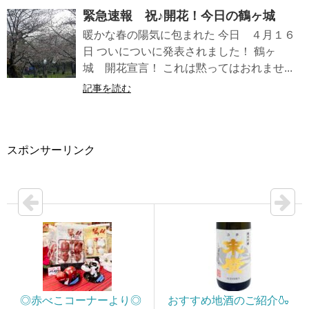
緊急速報 祝♪開花！今日の鶴ヶ城
暖かな春の陽気に包まれた 今日 ４月１６
日 ついについに発表されました！ 鶴ヶ
城 開花宣言！ これは黙ってはおれませ...
記事を読む
スポンサーリンク
◎赤べこコーナーより◎
おすすめ地酒のご紹介🍶