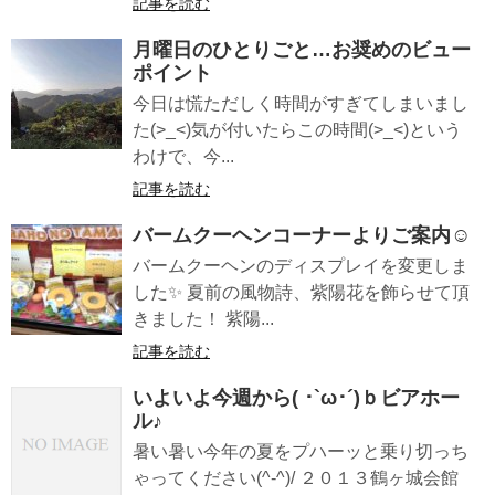
記事を読む
月曜日のひとりごと…お奨めのビュー
ポイント
今日は慌ただしく時間がすぎてしまいまし
た(>_<)気が付いたらこの時間(>_<)という
わけで、今...
記事を読む
バームクーヘンコーナーよりご案内☺️
バームクーヘンのディスプレイを変更しま
した✨ 夏前の風物詩、紫陽花を飾らせて頂
きました！ 紫陽...
記事を読む
いよいよ今週から( ･`ω･´)ｂビアホー
ル♪
暑い暑い今年の夏をプハーッと乗り切っち
ゃってください(^-^)/ ２０１３鶴ヶ城会館