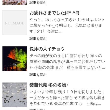
記事を読む
お疲れさまでした(#^.^#)
やっと、涼しくなってきた！ 今日はホント
に暑かった(>_<) 明日も、元気に頑張りま
す(^o^)丿 会津に...
記事を読む
長床の大イチョウ
夕べの雨が夜のうちに 雪にかわり 家々の
屋根や周囲の風景が 真っ白にお化粧してい
た 今朝の会津 まだ 積もる雪ではないと...
記事を読む
猪苗代湖 冬の名物♪
いよいよ今年も 残り１０日を切りました！
一度どかっと降った雪も その後は落ち着き
を見せている 会津の年末 でも 油断は...