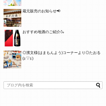
蔵元販売のお知らせ📢
おすすめ地酒のご紹介🍶
◎濱文様(はまもんよう)コーナーより◎たおる
(≧▽≦)