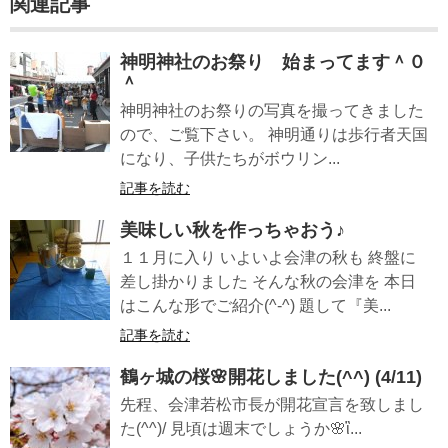
関連記事
神明神社のお祭り 始まってます＾０
＾
神明神社のお祭りの写真を撮ってきました
ので、ご覧下さい。 神明通りは歩行者天国
になり、子供たちがボウリン...
記事を読む
美味しい秋を作っちゃおう♪
１１月に入り いよいよ会津の秋も 終盤に
差し掛かりました そんな秋の会津を 本日
はこんな形でご紹介(^-^) 題して『美...
記事を読む
鶴ヶ城の桜🌸開花しました(^^) (4/11)
先程、会津若松市長が開花宣言を致しまし
た(^^)/ 見頃は週末でしょうか🌸ἳ...