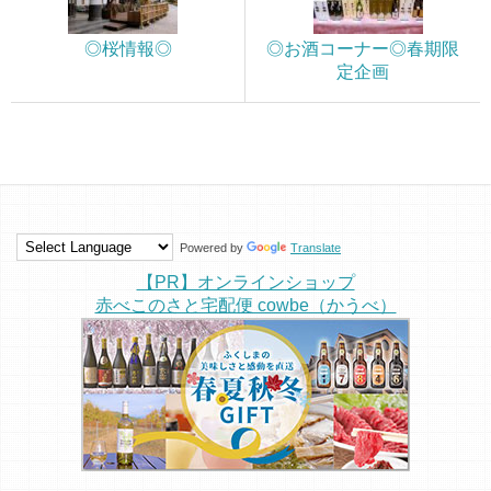
◎桜情報◎
◎お酒コーナー◎春期限
定企画
Powered by
Translate
【PR】オンラインショップ
赤べこのさと宅配便 cowbe（かうべ）