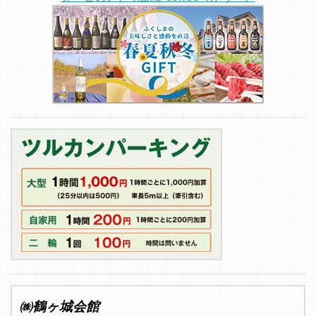
㈱鶴ヶ城会館