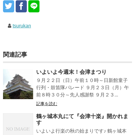
tsurukan
関連記事
いよいよ今週末！会津まつり
９月２２日（日）午前１０時～日新館童子
行列・鼓笛隊パレード ９月２３日（月）午
前８時３０分～先人感謝祭 ９月２３...
記事を読む
鶴ヶ城本丸にて『会津十楽』開かれま
す
いよいよ行楽の秋の始まりです♪ 鶴ヶ城本