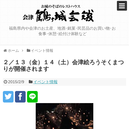
福島県内や会津のお土産、地酒･銘菓･民芸品のお買い物･お
食事･休憩･絵付け体験など
ホーム
イベント情報
２／１３（金）１４（土）会津絵ろうそくまつ
りが開催されます
2015/2/9
イベント情報