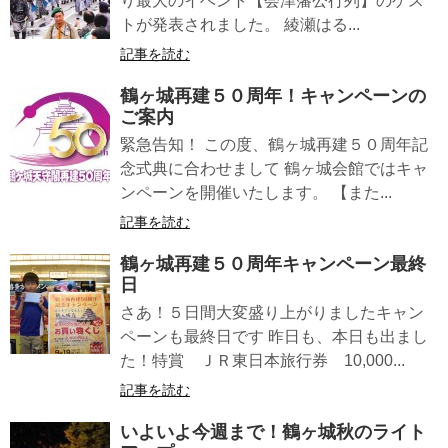
り最大のイベント【会津藩公行列】のゲス
トが発表されました。 綾瀬はる...
記事を読む
鶴ヶ城再建５０周年！キャンペーンの
ご案内
緊急告知！ この度、鶴ヶ城再建５０周年記
念式典に合わせまして 鶴ヶ城会館ではキャ
ンペーンを開催いたします。 【また...
記事を読む
鶴ヶ城再建５０周年キャンペーン最終
日
さあ！５日間大変盛り上がりましたキャン
ペーンも最終日です 昨日も、本日も出まし
た！特賞 ＪＲ東日本旅行券 10,000...
記事を読む
いよいよ今週まで！鶴ヶ城秋のライト