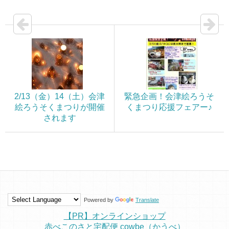
2/13（金）14（土）会津
緊急企画！会津絵ろうそ
絵ろうそくまつりが開催
くまつり応援フェアー♪
されます
Powered by
Translate
【PR】オンラインショップ
赤べこのさと宅配便 cowbe（かうべ）