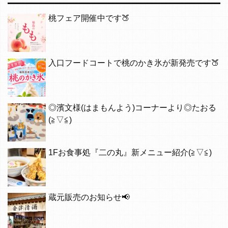
桃フェア開催中です🍑
入口フードコートで桃のかき氷が新発売です🍑
◎濱文様(はまもんよう)コーナーより◎たおる
(≧▽≦)
1Fお食事処『二の丸』新メニュー紹介(≧▽≦)
蔵元販売のお知らせ📢