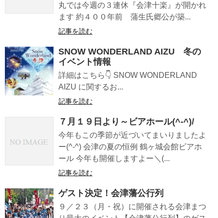
丸では今週の３連休『会津十楽』が開かれ
ます 約４００年前 蒲生氏郷公が築...
記事を読む
SNOW WONDERLAND AIZU 冬の
イベント情報
詳細はこちら👇 SNOW WONDERLAND
AIZU に関するお...
記事を読む
７月１９日より～ビアホール(^-^)/
今年もこの季節が近づいてまいりましたよ
ー(^-^) 会津の夏の恒例 鶴ヶ城会館ビアホ
ール 今年も開催しますよー＼(...
記事を読む
ゲスト決定！会津藩公行列
９／２３（月・祝）に開催される会津まつ