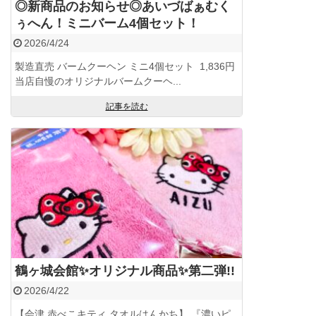
◎新商品のお知らせ◎あいづばぁむく
ぅへん！ミニバーム4個セット！
2026/4/24
製造直売 バームクーヘン ミニ4個セット 1,836円
当店自慢のオリジナルバームクーヘ...
記事を読む
鶴ヶ城会館✨️オリジナル商品✨️第二弾!!
2026/4/22
【会津 赤べこキティ タオルはんかち】 『濃いピ