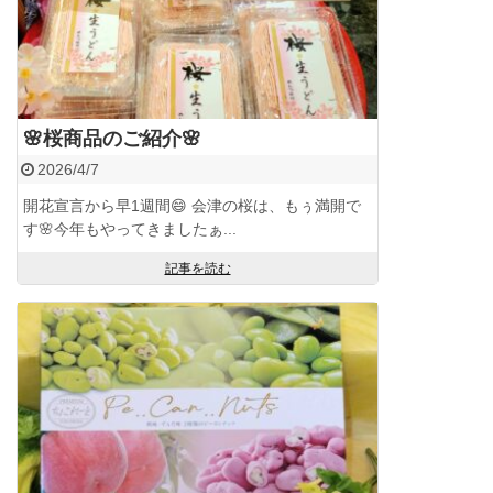
🌸桜商品のご紹介🌸
2026/4/7
開花宣言から早1週間😄 会津の桜は、もぅ満開で
す🌸今年もやってきましたぁ...
記事を読む