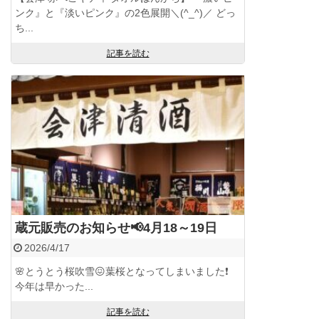
ンク』と『淡いピンク』の2色展開＼(^_^)／ どっ
ち...
記事を読む
蔵元販売のお知らせ📢4月18～19日
2026/4/17
🌸とうとう桜吹雪😖葉桜となってしまいました❗
今年は早かった...
記事を読む