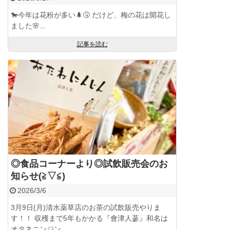
🐎今年は花粉が多い🌲🤧 だけど、梅の花は開花し
ました🌸...
記事を読む
◎食品コーナーより◎試飲販売会のお
知らせ(≧▽≦)
2026/3/6
3月9日(月)清水薬草店のお茶の試飲販売やりま
す！！ 収穫まで5年もかかる『會津人蔘』和名は
オタネニンジン。 ...