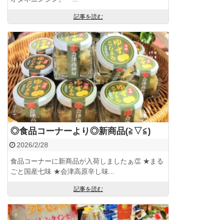
記事を読む
◎食品コーナーより◎新商品(≧▽≦)
2026/2/28
食品コーナーに新商品が入荷しましたぁ👏 ★まる
ごと国産七味 ★会津高原辛し味...
記事を読む