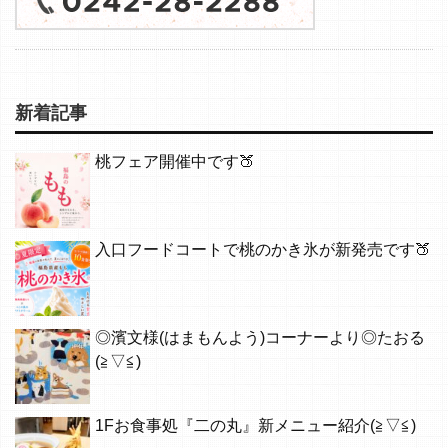
新着記事
桃フェア開催中です🍑
入口フードコートで桃のかき氷が新発売です🍑
◎濱文様(はまもんよう)コーナーより◎たおる
(≧▽≦)
1Fお食事処『二の丸』新メニュー紹介(≧▽≦)