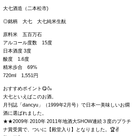
大七酒造（二本松市)
◎銘柄 大七 大七純米生酛
原料米 五百万石
アルコール度数 15度
日本酒度 3度
酸度 1.6度
精米歩合 69%
720ml 1,551円
おすすめポイント😋🍶
大七といえばこのお酒。
月刊誌「dancyu」（1999年2月号）で日本一美味しいお燗
酒に選ばれました。
★★2009年 2010年 2011年地酒大SHOW連続３度のプラチ
ナ賞受賞で、ついに【殿堂入り】となりました。🏆✌️