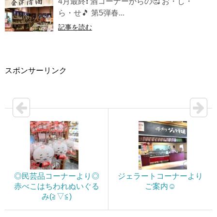
4月最終❗ 酒コーナーからの🥰 お・し・
ら・せ🎵 第5弾春...
記事を読む
スポンサーリンク
◎民芸品コーナーより◎
ジェラートコーナーより
赤べこはちわれぬいぐる
ご案内☺️
み(≧▽≦)