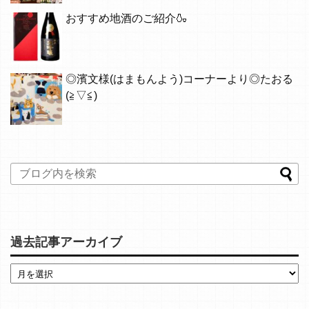
おすすめ地酒のご紹介🍶
◎濱文様(はまもんよう)コーナーより◎たおる
(≧▽≦)
過去記事アーカイブ