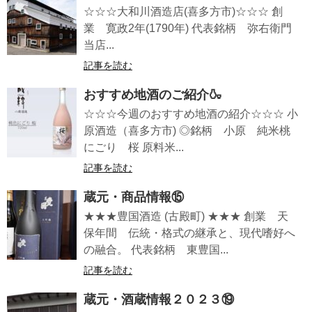
☆☆☆大和川酒造店(喜多方市)☆☆☆ 創
業 寛政2年(1790年) 代表銘柄 弥右衛門
当店...
記事を読む
おすすめ地酒のご紹介🍶
☆☆☆今週のおすすめ地酒の紹介☆☆☆ 小
原酒造（喜多方市) ◎銘柄 小原 純米桃
にごり 桜 原料米...
記事を読む
蔵元・商品情報⑮
★★★豊国酒造 (古殿町) ★★★ 創業 天
保年間 伝統・格式の継承と、現代嗜好へ
の融合。 代表銘柄 東豊国...
記事を読む
蔵元・酒蔵情報２０２３⑲