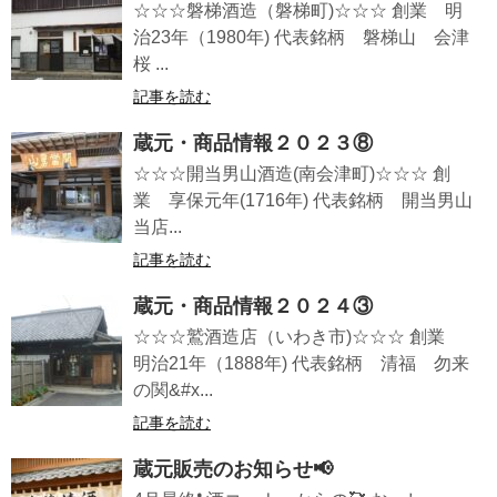
☆☆☆磐梯酒造（磐梯町)☆☆☆ 創業 明
治23年（1980年) 代表銘柄 磐梯山 会津
桜 ...
記事を読む
蔵元・商品情報２０２３⑧
☆☆☆開当男山酒造(南会津町)☆☆☆ 創
業 享保元年(1716年) 代表銘柄 開当男山
当店...
記事を読む
蔵元・商品情報２０２４③
☆☆☆鷲酒造店（いわき市)☆☆☆ 創業
明治21年（1888年) 代表銘柄 清福 勿来
の関&#x...
記事を読む
蔵元販売のお知らせ📢