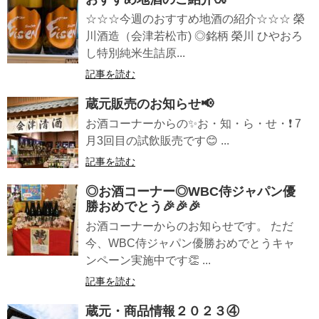
☆☆☆今週のおすすめ地酒の紹介☆☆☆ 榮
川酒造（会津若松市) ◎銘柄 榮川 ひやおろ
し特別純米生詰原...
記事を読む
蔵元販売のお知らせ📢
お酒コーナーからの✨お・知・ら・せ・❗ 7
月3回目の試飲販売です😊 ...
記事を読む
◎お酒コーナー◎WBC侍ジャパン優
勝おめでとう🎉🎉🎉
お酒コーナーからのお知らせです。 ただ
今、WBC侍ジャパン優勝おめでとうキャ
ンペーン実施中です👏 ...
記事を読む
蔵元・商品情報２０２３④