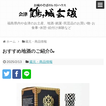
福島県内や会津のお土産、地酒･銘菓･民芸品のお買い物･お
食事･休憩･絵付け体験など
ホーム
蔵元・商品情報
おすすめ地酒のご紹介🍶
2025/2/13
蔵元・商品情報