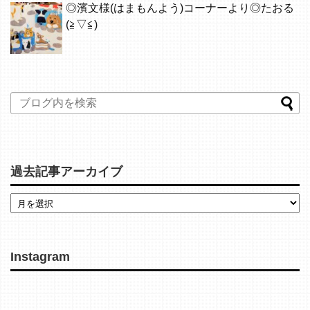
◎濱文様(はまもんよう)コーナーより◎たおる
(≧▽≦)
過去記事アーカイブ
Instagram