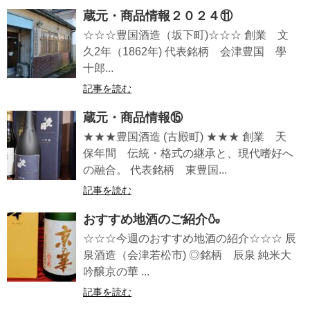
蔵元・商品情報２０２４⑪
☆☆☆豊国酒造（坂下町)☆☆☆ 創業 文
久2年（1862年) 代表銘柄 会津豊国 學
十郎...
記事を読む
蔵元・商品情報⑮
★★★豊国酒造 (古殿町) ★★★ 創業 天
保年間 伝統・格式の継承と、現代嗜好へ
の融合。 代表銘柄 東豊国...
記事を読む
おすすめ地酒のご紹介🍶
☆☆☆今週のおすすめ地酒の紹介☆☆☆ 辰
泉酒造（会津若松市) ◎銘柄 辰泉 純米大
吟醸京の華 ...
記事を読む