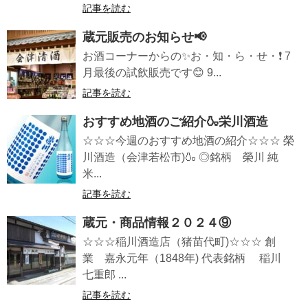
記事を読む
蔵元販売のお知らせ📢
お酒コーナーからの✨お・知・ら・せ・❗ 7
月最後の試飲販売です😊 9...
記事を読む
おすすめ地酒のご紹介🍶栄川酒造
☆☆☆今週のおすすめ地酒の紹介☆☆☆ 榮
川酒造（会津若松市)🍶 ◎銘柄 榮川 純
米...
記事を読む
蔵元・商品情報２０２４⑨
☆☆☆稲川酒造店（猪苗代町)☆☆☆ 創
業 嘉永元年（1848年) 代表銘柄 稲川
七重郎 ...
記事を読む