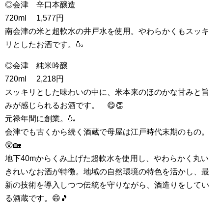
◎会津 辛口本醸造
720ml 1,577円
南会津の米と超軟水の井戸水を使用。やわらかくもスッキ
リとしたお酒です。🍶
◎会津 純米吟醸
720ml 2,218円
スッキリとした味わいの中に、米本来のほのかな甘みと旨
みが感じられるお酒です。 😋👏
元禄年間に創業。🍶
会津でも古くから続く酒蔵で母屋は江戸時代末期のもの。
😲🏡
地下40mからくみ上げた超軟水を使用し、やわらかく丸い
きれいなお酒が特徴。地域の自然環境の特色を活かし、最
新の技術を導入しつつ伝統を守りながら、酒造りをしてい
る酒蔵です。😄🎵