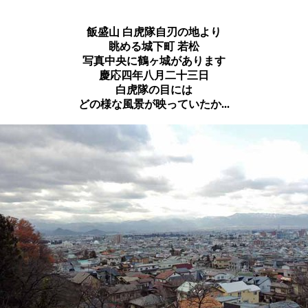
飯盛山 白虎隊自刃の地より
眺める城下町 若松
写真中央に鶴ヶ城があります
慶応四年八月二十三日
白虎隊の目には
どの様な風景が映っていたか...