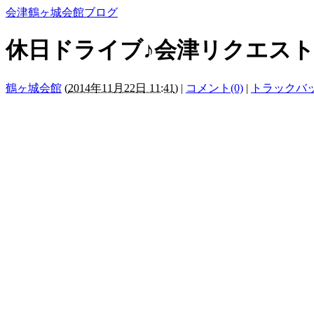
会津鶴ヶ城会館ブログ
休日ドライブ♪会津リクエスト
鶴ヶ城会館
(
2014年11月22日 11:41
)
|
コメント(0)
|
トラックバッ