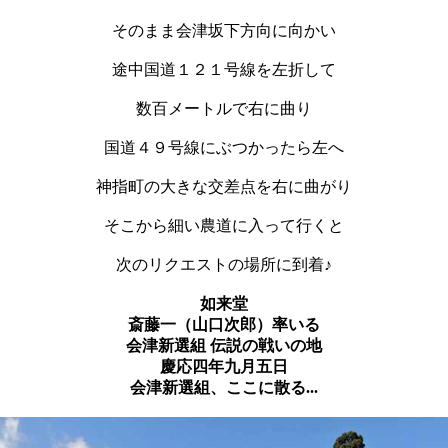
そのまま会津坂下方向に向かい
途中国道１２１号線を左折して
数百メートルで右に曲り
国道４９号線にぶつかったら左へ
神指町の大きな交差点を右に曲がり
そこから細い農道に入って行くと
次のリクエストの場所に到着♪
如来堂
斎藤一（山口次郎）率いる
会津新選組 伝説の戦いの地
慶応四年九月五日
会津新選組、ここに散る...