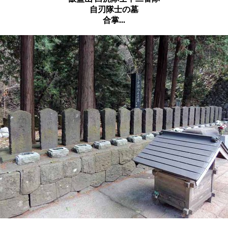
自刃隊士の墓
合掌...