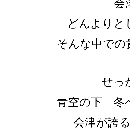
会
どんよりと
そんな中での貴
せっ
青空の下 冬
会津が誇