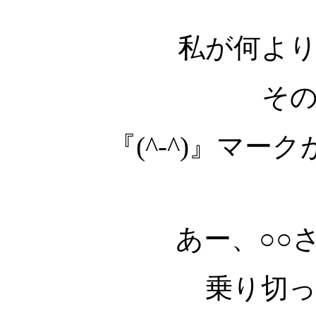
私が何よ
そ
『(^-^)』マ
あー、○○
乗り切